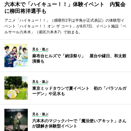
六本木で「ハイキュー！！」体験イベント 内覧会
に柳田将洋選手も
アニメ「ハイキュー！！」（感嘆符2字は半角が正式表記）の体験型イ
ベント「ハイキュー！！ オン ザ コート」が8月7日、イベント施設「ベ
ルサール六本木」（港区六本木7）で始まる。
見る・遊ぶ
麻布台ヒルズで「納涼祭り」 屋台や縁日、和太鼓
演奏も
見る・遊ぶ
東京ミッドタウンで夏イベント 初の「パラソルガ
ーデン」や足水も
見る・遊ぶ
六本木のマジックバーで「魔法使いアキット」さん
が謎解き体験型イベント