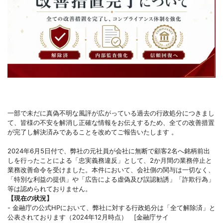
一部で未だに真偽不明な風評が広がっている過去の行政処分につきまし
て、皆様の不安を解消し正確な情報をお伝えするため、全ての改善措置
が完了し解決済みであることを改めてご報告いたします 。
2024年6月5日付で、弊社の元社員が会社に無断で顧客2名へ銘柄前出
しを行ったことによる「忠実義務違反」として、2か月間の業務停止と
業務改善命令を受けました。本件において、会社側の関与は一切なく、
「特別な利益の提供」や「広告による虚偽及び誤認勧誘」「詐欺行為」
等は認められておりません。
【現在の状況】
- 金融庁の公式HPにおいて、弊社に対する行政処分は「全て解除済」と
公表されております（2024年12月時点） [金融庁サイ