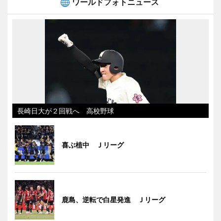
ワールドフォトニュース
長崎日大が２回戦へ 高校野球
喜ぶ植中 Ｊリーグ
鹿島、逆転で白星発進 Ｊリーグ