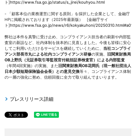
ト]
https://www.fsa.go.jp/status/s_jirei/kouhyou.html
- 「顧客本位の業務運営に関する原則」を採択した企業として、金融庁
HPに掲載されております（2025年最新版） [金融庁サイ
ト]
https://www.fsa.go.jp/news/r6/kokyakuhoni/20250310.html#a01
弊社は本件を真摯に受け止め、コンプライアンス担当者の刷新や内部監
査室の新設など、社内体制を抜本的に見直しました。今後も皆様に安心
してご利用いただけるサービスを継続していくために、
当社コンプライ
アンス部長市丸による社内コンプライアンス研修
の実施、
旧関東財務局
OB上野氏（元証券取引等監視官付統括証券検査官）による内部監査
（年間4回実施）の実施、また
旧関東財務局OB花岡氏（現一般社団法人
日本少額短期保険協会会長）との意見交換
等々、コンプライアンス体制
の一層の強化に努め、信頼回復に全力で取り組んでまいります。
プレスリリース詳細