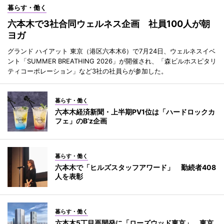
暮らす・働く
六本木で3社合同ウェルネス企画 社員100人が朝
ヨガ
グランド ハイアット 東京（港区六本木6）で7月24日、ウェルネスイベ
ント「SUMMER BREATHING 2026」が開催され、「森ビルホスピタリ
ティコーポレーション」など3社の社員らが参加した。
暮らす・働く
六本木経済新聞・上半期PV1位は「ハードロックカ
フェ」のB’z企画
暮らす・働く
六本木で「ヒルズスタッフアワード」 勤続者408
人を表彰
暮らす・働く
六本木5丁目再開発に「ローズウッド東京」 東京