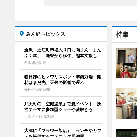
みん経トピックス
特集
金沢・近江町市場入り口に肉まん「まん
ぷく屋」 能登から移住、熊本支援も
金沢経済新聞
春日部のヒマワリスポット準備万端 開
花はまだ先、天候の影響で遅れ
春日部経済新聞
弁天町の「空庭温泉」で夏イベント 妖
怪テーマに参加型ショーや謎解きも
大阪ベイ経済新聞
大津に「フラワー飯店」 ランチやカフ
ェも提供するエスニック居酒屋