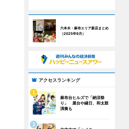
六本木・麻布エリア新店まとめ
（2025年9月）
アクセスランキング
麻布台ヒルズで「納涼祭
り」 屋台や縁日、和太鼓
演奏も