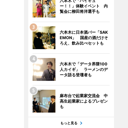
六本木で「ハイキュ
ー！！」体験イベント 内
覧会に柳田将洋選手も
六本木に日本酒バー「SAK
EMON」 国産の酒だけそ
ろえ、飲み比べセットも
六本木で「データ界隈100
人カイギ」 ラーメンのデ
ータ語る登壇者も
麻布台で起業家交流会 中
高生起業家によるプレゼン
も
もっと見る