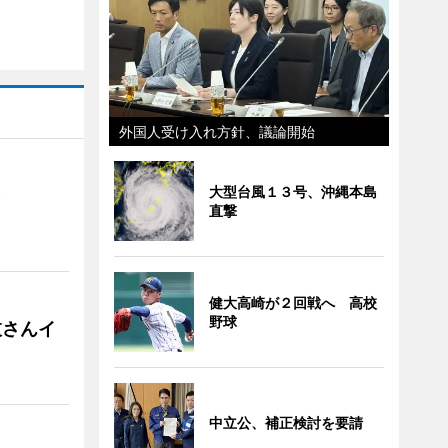
外国人受け入れ方針、議論開始
大型台風１３号、沖縄本島
）
直撃
健大高崎が２回戦へ 高校
野球
枝さんイ
中立公、補正検討を要請