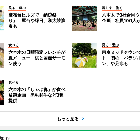
見る・遊ぶ
暮らす・働く
麻布台ヒルズで「納涼祭
六本木で3社合同
り」 屋台や縁日、和太鼓演
企画 社員100人
奏も
食べる
見る・遊ぶ
六本木の日曜限定フレンチが
東京ミッドタウン
夏メニュー 桃と国産サーモ
ト 初の「パラソ
ン使う
ン」や足水も
食べる
六本木の「しゃぶ禅」が食べ
放題企画 黒毛和牛など3種
提供
もっと見る
遊ぶ