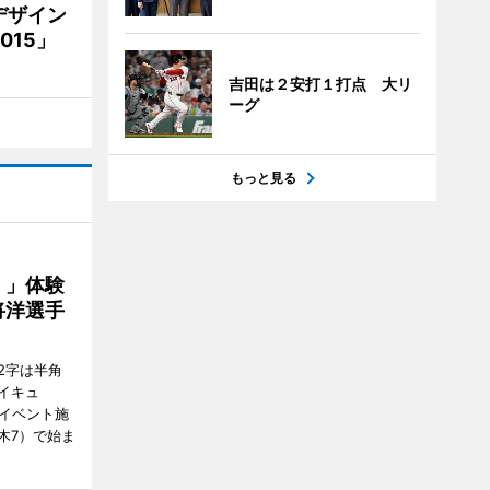
デザイン
15」
吉田は２安打１打点 大リ
ーグ
もっと見る
！」体験
将洋選手
2字は半角
イキュ
、イベント施
木7）で始ま