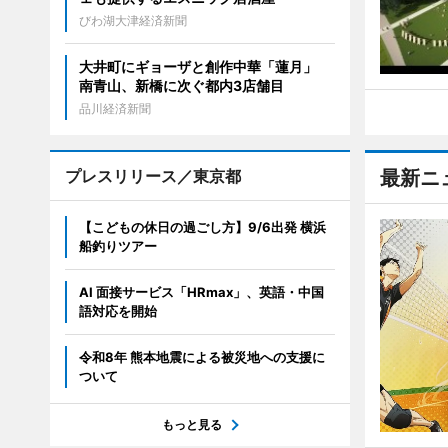
びわ湖大津経済新聞
大井町にギョーザと創作中華「蓮月」
南青山、新橋に次ぐ都内3店舗目
品川経済新聞
プレスリリース／東京都
最新ニ
【こどもの休日の過ごし方】9/6出発 横浜
船釣りツアー
AI 面接サービス「HRmax」、英語・中国
語対応を開始
令和8年 熊本地震による被災地への支援に
ついて
もっと見る