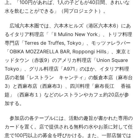
上。「100円があれば、1人の子どもが40日間、きれいな
水を飲むことができる」（同プロジェクト）。
広域六本木圏では、六本木ヒルズ（港区六本木6）にあ
るイタリア料理店「「Il Mulino New York」、トリフ料理
専門店「Terres de Truffes, Tokyo」、モッツァレラバー
「OBIKA MOZZARELLA BAR, Roppongi Hills」、東京ミ
ッドタウン（赤坂9）のアメリカ料理店「Union Square
Tokyo」、グリル料理店「A971」のほか、イタリア料理
店の老舗「レストラン キャンティ」の飯倉本店（麻布台
3）と西麻布店（西麻布3）、四川料理「麻布長江 香福
筵」（西麻布１）などのレストランやカフェ約20店が参
加する。
参加店の各テーブルには、活動の趣旨が書かれた専用の
カードを置く。店で提供される無料の水やお茶に対して任
意で100円以上の募金を呼びかける。また、一部店舗では