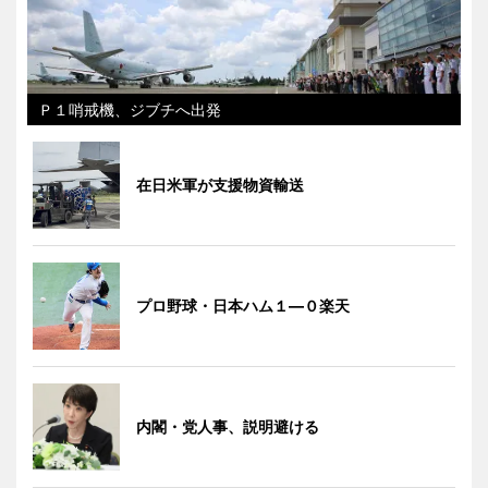
Ｐ１哨戒機、ジブチへ出発
在日米軍が支援物資輸送
プロ野球・日本ハム１―０楽天
内閣・党人事、説明避ける