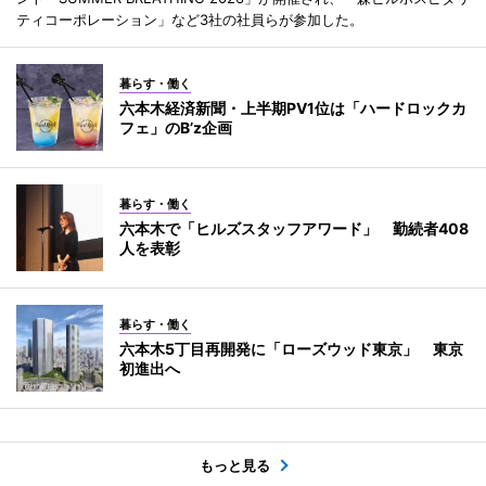
ティコーポレーション」など3社の社員らが参加した。
暮らす・働く
六本木経済新聞・上半期PV1位は「ハードロックカ
フェ」のB’z企画
暮らす・働く
六本木で「ヒルズスタッフアワード」 勤続者408
人を表彰
暮らす・働く
六本木5丁目再開発に「ローズウッド東京」 東京
初進出へ
もっと見る