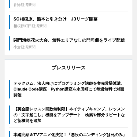
香港経済新聞
SC相模原、熊本と引き分け J3リーグ開幕
相模原町田経済新聞
関門海峡花火大会、無料エリアなしの門司側をライブ配信
小倉経済新聞
プレスリリース
テックジム、法人向けにプログラミング講師を客先常駐派遣。
Claude Code講座・Python講座を永田町にて毎週無料で対面
開催
【英会話レッスン回数無制限】ネイティブキャンプ、レッスン
の「文字起こし」機能をアップデート 検索や部分リピートな
ど新機能を追加
本編完結＆TVアニメ化決定！「悪役のエンディングは死のみ」