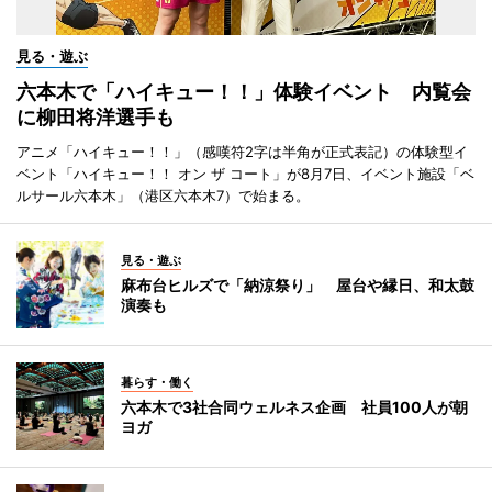
見る・遊ぶ
六本木で「ハイキュー！！」体験イベント 内覧会
に柳田将洋選手も
アニメ「ハイキュー！！」（感嘆符2字は半角が正式表記）の体験型イ
ベント「ハイキュー！！ オン ザ コート」が8月7日、イベント施設「ベ
ルサール六本木」（港区六本木7）で始まる。
見る・遊ぶ
麻布台ヒルズで「納涼祭り」 屋台や縁日、和太鼓
演奏も
暮らす・働く
六本木で3社合同ウェルネス企画 社員100人が朝
ヨガ