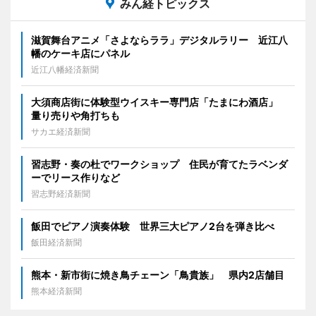
みん経トピックス
滋賀舞台アニメ「さよならララ」デジタルラリー 近江八
幡のケーキ店にパネル
近江八幡経済新聞
大須商店街に体験型ウイスキー専門店「たまにわ酒店」
量り売りや角打ちも
サカエ経済新聞
習志野・奏の杜でワークショップ 住民が育てたラベンダ
ーでリース作りなど
習志野経済新聞
飯田でピアノ演奏体験 世界三大ピアノ2台を弾き比べ
飯田経済新聞
熊本・新市街に焼き鳥チェーン「鳥貴族」 県内2店舗目
熊本経済新聞