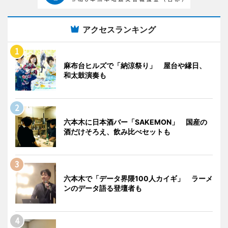
アクセスランキング
麻布台ヒルズで「納涼祭り」 屋台や縁日、
和太鼓演奏も
六本木に日本酒バー「SAKEMON」 国産の
酒だけそろえ、飲み比べセットも
六本木で「データ界隈100人カイギ」 ラーメ
ンのデータ語る登壇者も