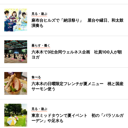
見る・遊ぶ
麻布台ヒルズで「納涼祭り」 屋台や縁日、和太鼓
演奏も
暮らす・働く
六本木で3社合同ウェルネス企画 社員100人が朝
ヨガ
食べる
六本木の日曜限定フレンチが夏メニュー 桃と国産
サーモン使う
見る・遊ぶ
東京ミッドタウンで夏イベント 初の「パラソルガ
ーデン」や足水も