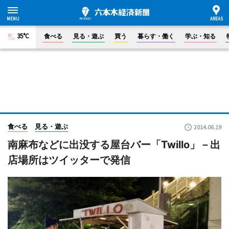
35°C
食べる
見る・遊ぶ
買う
暮らす・働く
学ぶ・知る
食べる
見る・遊ぶ
2014.06.19
南麻布などに出没する屋台バー「Twillo」－出
店場所はツイッターで発信