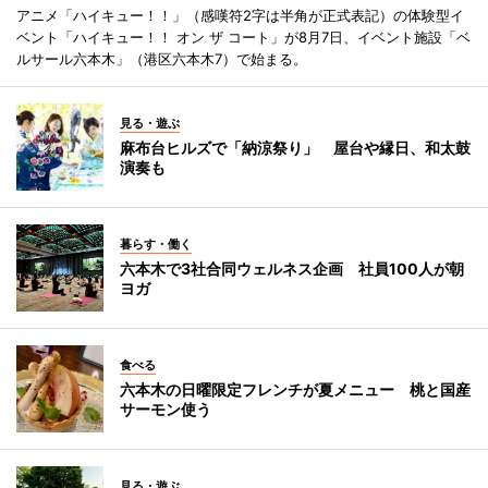
アニメ「ハイキュー！！」（感嘆符2字は半角が正式表記）の体験型イ
ベント「ハイキュー！！ オン ザ コート」が8月7日、イベント施設「ベ
ルサール六本木」（港区六本木7）で始まる。
見る・遊ぶ
麻布台ヒルズで「納涼祭り」 屋台や縁日、和太鼓
演奏も
暮らす・働く
六本木で3社合同ウェルネス企画 社員100人が朝
ヨガ
食べる
六本木の日曜限定フレンチが夏メニュー 桃と国産
サーモン使う
見る・遊ぶ