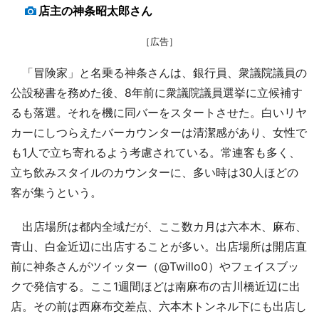
店主の神条昭太郎さん
［広告］
「冒険家」と名乗る神条さんは、銀行員、衆議院議員の
公設秘書を務めた後、8年前に衆議院議員選挙に立候補す
るも落選。それを機に同バーをスタートさせた。白いリヤ
カーにしつらえたバーカウンターは清潔感があり、女性で
も1人で立ち寄れるよう考慮されている。常連客も多く、
立ち飲みスタイルのカウンターに、多い時は30人ほどの
客が集うという。
出店場所は都内全域だが、ここ数カ月は六本木、麻布、
青山、白金近辺に出店することが多い。出店場所は開店直
前に神条さんがツイッター（@Twillo0）やフェイスブッ
クで発信する。ここ1週間ほどは南麻布の古川橋近辺に出
店。その前は西麻布交差点、六本木トンネル下にも出店し