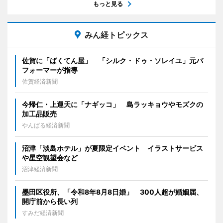
もっと見る
みん経トピックス
佐賀に「ばくてん屋」 「シルク・ドゥ・ソレイユ」元パ
フォーマーが指導
佐賀経済新聞
今帰仁・上運天に「ナギッコ」 島ラッキョウやモズクの
加工品販売
やんばる経済新聞
沼津「淡島ホテル」が夏限定イベント イラストサービス
や星空観望会など
沼津経済新聞
墨田区役所、「令和8年8月8日婚」 300人超が婚姻届、
開庁前から長い列
すみだ経済新聞