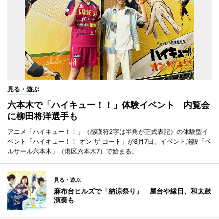
見る・遊ぶ
六本木で「ハイキュー！！」体験イベント 内覧会
に柳田将洋選手も
アニメ「ハイキュー！！」（感嘆符2字は半角が正式表記）の体験型イ
ベント「ハイキュー！！ オン ザ コート」が8月7日、イベント施設「ベ
ルサール六本木」（港区六本木7）で始まる。
見る・遊ぶ
麻布台ヒルズで「納涼祭り」 屋台や縁日、和太鼓
演奏も