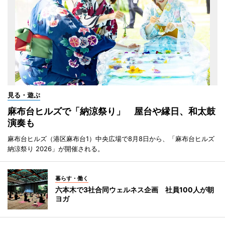
見る・遊ぶ
麻布台ヒルズで「納涼祭り」 屋台や縁日、和太鼓
演奏も
麻布台ヒルズ（港区麻布台1）中央広場で8月8日から、「麻布台ヒルズ
納涼祭り 2026」が開催される。
暮らす・働く
六本木で3社合同ウェルネス企画 社員100人が朝
ヨガ