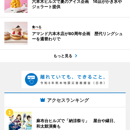
六本木ヒルズで夏のアイス企画 16店がかき氷や
ジェラート提供
食べる
アマンド六本木店が80周年企画 歴代リングシュ
ーを週替わりで
もっと見る
アクセスランキング
麻布台ヒルズで「納涼祭り」 屋台や縁日、
和太鼓演奏も