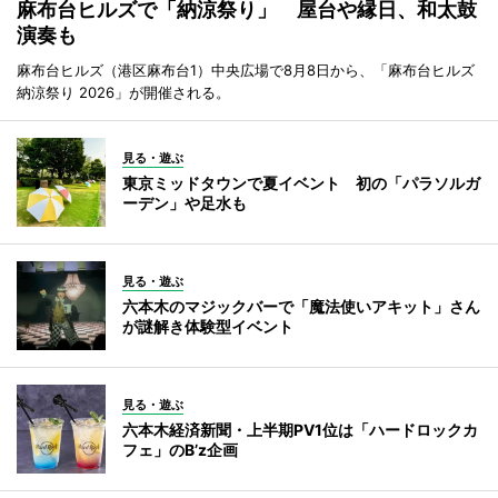
麻布台ヒルズで「納涼祭り」 屋台や縁日、和太鼓
演奏も
麻布台ヒルズ（港区麻布台1）中央広場で8月8日から、「麻布台ヒルズ
納涼祭り 2026」が開催される。
見る・遊ぶ
東京ミッドタウンで夏イベント 初の「パラソルガ
ーデン」や足水も
見る・遊ぶ
六本木のマジックバーで「魔法使いアキット」さん
が謎解き体験型イベント
見る・遊ぶ
六本木経済新聞・上半期PV1位は「ハードロックカ
フェ」のB’z企画