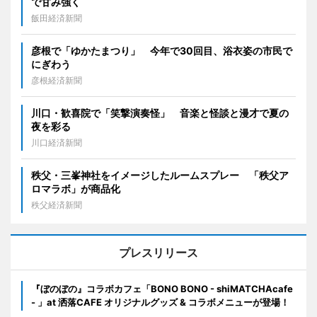
で甘み強く
飯田経済新聞
彦根で「ゆかたまつり」 今年で30回目、浴衣姿の市民で
にぎわう
彦根経済新聞
川口・歓喜院で「笑撃演奏怪」 音楽と怪談と漫才で夏の
夜を彩る
川口経済新聞
秩父・三峯神社をイメージしたルームスプレー 「秩父ア
ロマラボ」が商品化
秩父経済新聞
プレスリリース
『ぼのぼの』コラボカフェ「BONO BONO - shiMATCHAcafe
- 」at 洒落CAFE オリジナルグッズ & コラボメニューが登場！