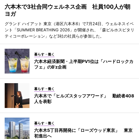
六本木で3社合同ウェルネス企画 社員100人が朝
ヨガ
グランド ハイアット 東京（港区六本木6）で7月24日、ウェルネスイベ
ント「SUMMER BREATHING 2026」が開催され、「森ビルホスピタリ
ティコーポレーション」など3社の社員らが参加した。
暮らす・働く
六本木経済新聞・上半期PV1位は「ハードロックカ
フェ」のB’z企画
暮らす・働く
六本木で「ヒルズスタッフアワード」 勤続者408
人を表彰
暮らす・働く
六本木5丁目再開発に「ローズウッド東京」 東京
初進出へ