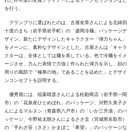
を行う。
グランプリに選ばれたのは、古屋友章さんによる北緯四
十度のまち（岩手県岩手町）の「盛岡冷麺」パッケージデ
ザイン。新たにデザインしたキャラクター「弾力ちゃん」
をメーンに、素朴なデザインとした。古屋さんは「キャラ
クターは、全体としては麺を表している。色で冷麺をイメ
ージさせ、力んだ表情で力強く作られた弾力を示し、顔の
周りの風防で『極寒の地』であることを込めた」とデザイ
ンコンセプトを説明する。
優秀賞には、稲葉晴彦さんによる松勘商店（岩手県一関
市）の「花泉産ひとめぼれ」のパッケージ、河野久美子さ
んによるマルヌシ（青森県八戸市）の「いか三升漬」のパ
ッケージ、今野祐太朗さんによるささ圭（宮城県名取市）
の「手わざ笹（ささ）かまぼこ『希望』」のパッケージな