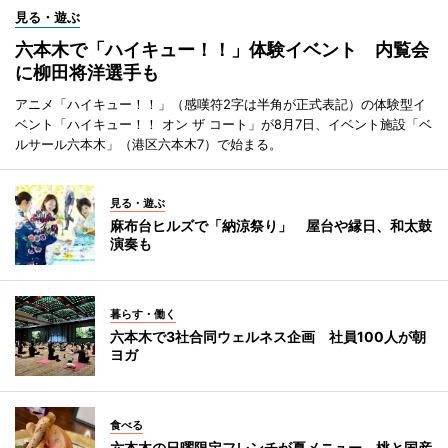
見る・遊ぶ
六本木で「ハイキュー！！」体験イベント 内覧会
に柳田将洋選手も
アニメ「ハイキュー！！」（感嘆符2字は半角が正式表記）の体験型イ
ベント「ハイキュー！！ オン ザ コート」が8月7日、イベント施設「ベ
ルサール六本木」（港区六本木7）で始まる。
見る・遊ぶ
麻布台ヒルズで「納涼祭り」 屋台や縁日、和太鼓
演奏も
暮らす・働く
六本木で3社合同ウェルネス企画 社員100人が朝
ヨガ
食べる
六本木の日曜限定フレンチが夏メニュー 桃と国産