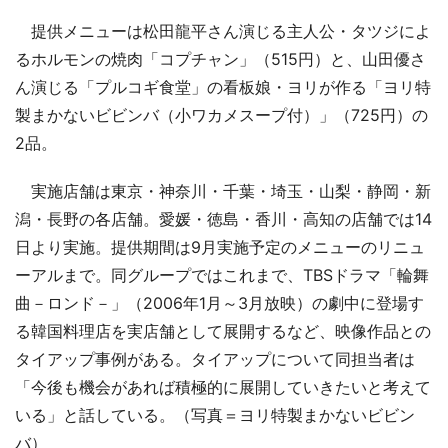
提供メニューは松田龍平さん演じる主人公・タツジによ
るホルモンの焼肉「コプチャン」（515円）と、山田優さ
ん演じる「プルコギ食堂」の看板娘・ヨリが作る「ヨリ特
製まかないビビンバ（小ワカメスープ付）」（725円）の
2品。
実施店舗は東京・神奈川・千葉・埼玉・山梨・静岡・新
潟・長野の各店舗。愛媛・徳島・香川・高知の店舗では14
日より実施。提供期間は9月実施予定のメニューのリニュ
ーアルまで。同グループではこれまで、TBSドラマ「輪舞
曲－ロンド－」（2006年1月～3月放映）の劇中に登場す
る韓国料理店を実店舗として展開するなど、映像作品との
タイアップ事例がある。タイアップについて同担当者は
「今後も機会があれば積極的に展開していきたいと考えて
いる」と話している。（写真＝ヨリ特製まかないビビン
バ）