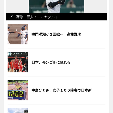
プロ野球・巨人７―３ヤクルト
鳴門渦潮が２回戦へ 高校野球
日本、モンゴルに敗れる
中島ひとみ、女子１００障害で日本新