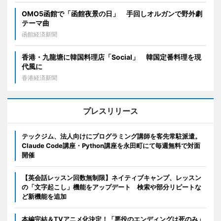
OMO5函館で「函館夜景の日」 手回しオルガンで野外劇
テーマ曲
函館経済新聞
香港・九龍塘に韓国料理店「Social」 韓国定番料理を現
代風に
香港経済新聞
プレスリリース
テックジム、法人向けにプログラミング講師を客先常駐派遣。
Claude Code講座・Python講座を永田町にて毎週無料で対面
開催
【英会話レッスン回数無制限】ネイティブキャンプ、レッスン
の「文字起こし」機能をアップデート 検索や部分リピートな
ど新機能を追加
本編完結＆TVアニメ化決定！「悪役のエンディングは死のみ」