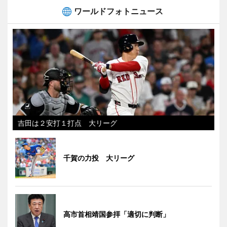
ワールドフォトニュース
吉田は２安打１打点 大リーグ
千賀の力投 大リーグ
高市首相靖国参拝「適切に判断」