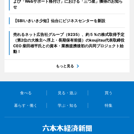
よび「Webサポート格付け」における「三つ星」獲得のお知ら
せ
【SBIいきいき少短】仙台にビジネスセンターを新設
売れるネット広告社グループ（9235）、約５％の株式取得予定
（第2位の大株主へ浮上・長期保有前提）のkoujitsu代表取締役
CEO 柴田雄平氏との資本・業務提携後初の共同プロジェクト始
動！
もっと見る
食べる
見る・遊ぶ
買う
暮らす・働く
学ぶ・知る
特集