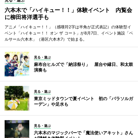
見る・遊ぶ
六本木で「ハイキュー！！」体験イベント 内覧会
に柳田将洋選手も
アニメ「ハイキュー！！」（感嘆符2字は半角が正式表記）の体験型イ
ベント「ハイキュー！！ オン ザ コート」が8月7日、イベント施設「ベ
ルサール六本木」（港区六本木7）で始まる。
見る・遊ぶ
麻布台ヒルズで「納涼祭り」 屋台や縁日、和太鼓
演奏も
見る・遊ぶ
東京ミッドタウンで夏イベント 初の「パラソルガ
ーデン」や足水も
見る・遊ぶ
六本木のマジックバーで「魔法使いアキット」さん