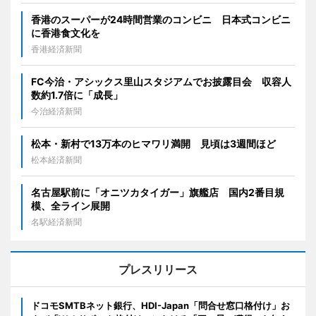
香港のスーパーが24時間営業のコンビニ 日本式コンビニ
に香港食文化を
香港経済新聞
FC今治・アシックス里山スタジアムでお披露目会 収容人
数約1.7倍に「成長」
今治経済新聞
松本・新村で13万本のヒマワリ満開 見頃は3週間ほど
松本経済新聞
名古屋駅前に「オニツカタイガー」旗艦店 国内2番目規
模、全ライン展開
名駅経済新聞
プレスリリース
ドコモSMTBネット銀行、HDI-Japan「問合せ窓口格付け」お