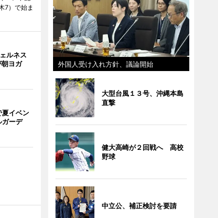
木7）で始ま
ウェルネス
が朝ヨガ
外国人受け入れ方針、議論開始
大型台風１３号、沖縄本島
直撃
で夏イベン
ルガーデ
健大高崎が２回戦へ 高校
野球
中立公、補正検討を要請