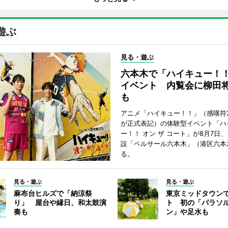
遊ぶ
見る・遊ぶ
六本木で「ハイキュー！
イベント 内覧会に柳田
も
アニメ「ハイキュー！！」（感嘆符
が正式表記）の体験型イベント「ハ
ー！！ オン ザ コート」が8月7日
設「ベルサール六本木」（港区六本
る。
見る・遊ぶ
見る・遊ぶ
麻布台ヒルズで「納涼祭
東京ミッドタウン
り」 屋台や縁日、和太鼓演
ト 初の「パラソ
奏も
ン」や足水も