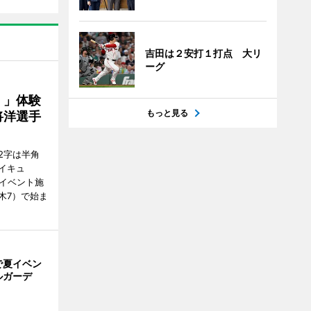
吉田は２安打１打点 大リ
ーグ
！」体験
もっと見る
将洋選手
2字は半角
イキュ
、イベント施
木7）で始ま
で夏イベン
ルガーデ