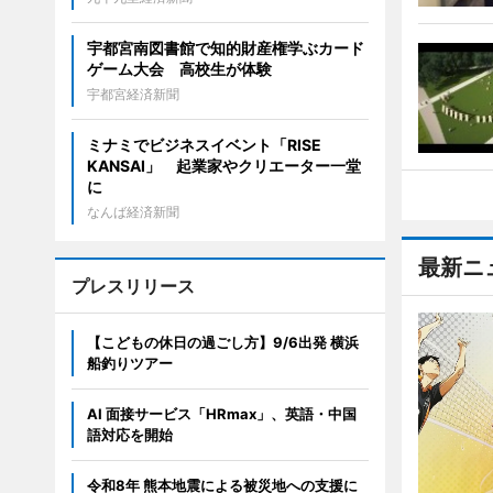
宇都宮南図書館で知的財産権学ぶカード
ゲーム大会 高校生が体験
宇都宮経済新聞
ミナミでビジネスイベント「RISE
KANSAI」 起業家やクリエーター一堂
に
なんば経済新聞
最新ニ
プレスリリース
【こどもの休日の過ごし方】9/6出発 横浜
船釣りツアー
AI 面接サービス「HRmax」、英語・中国
語対応を開始
令和8年 熊本地震による被災地への支援に