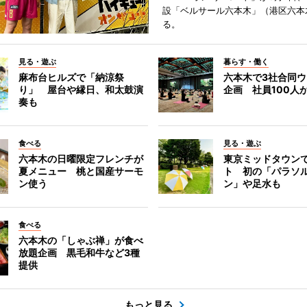
設「ベルサール六本木」（港区六本
る。
見る・遊ぶ
暮らす・働く
麻布台ヒルズで「納涼祭
六本木で3社合同
り」 屋台や縁日、和太鼓演
企画 社員100人
奏も
食べる
見る・遊ぶ
六本木の日曜限定フレンチが
東京ミッドタウン
夏メニュー 桃と国産サーモ
ト 初の「パラソ
ン使う
ン」や足水も
食べる
六本木の「しゃぶ禅」が食べ
放題企画 黒毛和牛など3種
提供
もっと見る