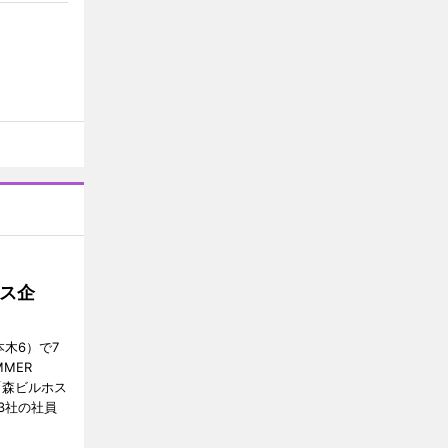
ス企
木6）で7
MER
、「森ビルホス
3社の社員