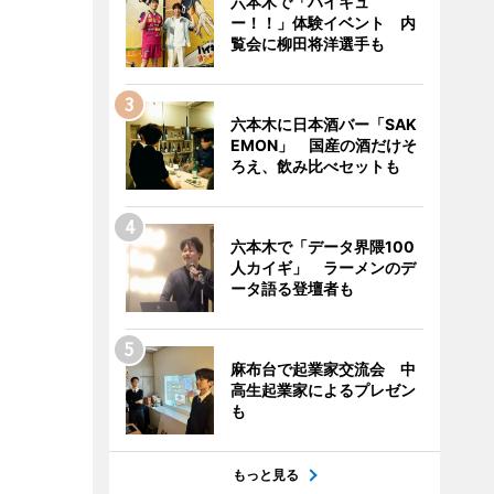
六本木で「ハイキュ
ー！！」体験イベント 内
覧会に柳田将洋選手も
六本木に日本酒バー「SAK
EMON」 国産の酒だけそ
ろえ、飲み比べセットも
六本木で「データ界隈100
人カイギ」 ラーメンのデ
ータ語る登壇者も
麻布台で起業家交流会 中
高生起業家によるプレゼン
も
もっと見る