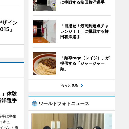
に挑戦する柳田将洋選手
デザイン
「目指せ！最高到達点チャ
15」
レンジ！！」に挑戦する柳
田将洋選手
「麺尊rage（レイジ）」が
提供する「ジャージャー
麺」
もっと見る
！」体験
将洋選手
ワールドフォトニュース
2字は半角
イキュ
、イベント施