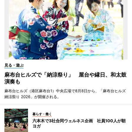
見る・遊ぶ
麻布台ヒルズで「納涼祭り」 屋台や縁日、和太鼓
演奏も
麻布台ヒルズ（港区麻布台1）中央広場で8月8日から、「麻布台ヒルズ
納涼祭り 2026」が開催される。
暮らす・働く
六本木で3社合同ウェルネス企画 社員100人が朝
ヨガ