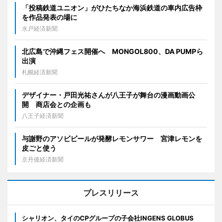
「投稿鉄道ユニオン」がひたちなか海浜鉄道の車内広告枠
を作品発表の場に
水戸経済新聞
北広島で沖縄フェス開催へ MONGOL800、DA PUMPら
出演
札幌経済新聞
デザイナー・戸田光祐さんが八王子が舞台の漫画動画公
開 商店会との企画も
八王子経済新聞
与謝野のアソビビールが発酵レモンサワー 宮津レモンを
皮ごと使う
京丹後経済新聞
プレスリリース
シャリオン、タイのCPグループの子会社INGENS GLOBUS