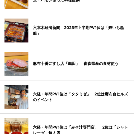
ム・ハモン使った料理提供
六本木経済新聞 2025年上半期PV1位は「鰻いち黒
船」
麻布十番にすし店「織田」 青森県産の食材使う
六経・年間PV1位は「タタミゼ」 2位は麻布台ヒルズ
のイベント
六経・年間PV1位は「みそ汁専門店」 2位は「シャト
レーゼ」無人店