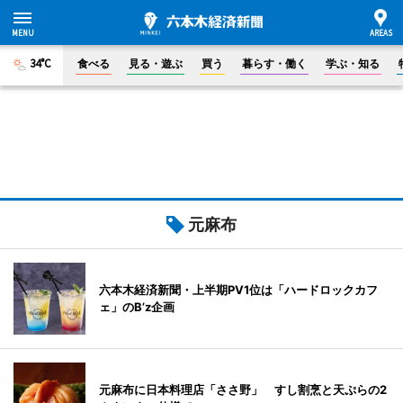
34°C
食べる
見る・遊ぶ
買う
暮らす・働く
学ぶ・知る
元麻布
六本木経済新聞・上半期PV1位は「ハードロックカフ
ェ」のB’z企画
元麻布に日本料理店「ささ野」 すし割烹と天ぷらの2