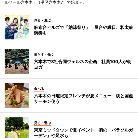
ルサール六本木」（港区六本木7）で始まる。
見る・遊ぶ
麻布台ヒルズで「納涼祭り」 屋台や縁日、和太鼓
演奏も
暮らす・働く
六本木で3社合同ウェルネス企画 社員100人が朝
ヨガ
食べる
六本木の日曜限定フレンチが夏メニュー 桃と国産
サーモン使う
見る・遊ぶ
東京ミッドタウンで夏イベント 初の「パラソルガ
ーデン」や足水も