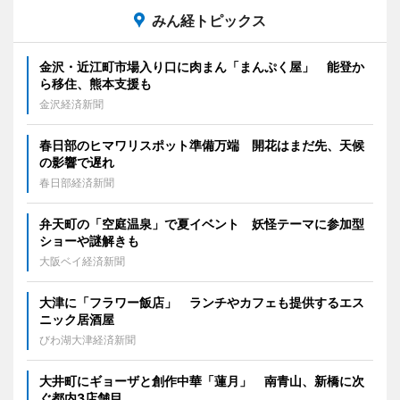
みん経トピックス
金沢・近江町市場入り口に肉まん「まんぷく屋」 能登か
ら移住、熊本支援も
金沢経済新聞
春日部のヒマワリスポット準備万端 開花はまだ先、天候
の影響で遅れ
春日部経済新聞
弁天町の「空庭温泉」で夏イベント 妖怪テーマに参加型
ショーや謎解きも
大阪ベイ経済新聞
大津に「フラワー飯店」 ランチやカフェも提供するエス
ニック居酒屋
びわ湖大津経済新聞
大井町にギョーザと創作中華「蓮月」 南青山、新橋に次
ぐ都内3店舗目