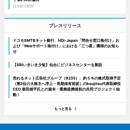
品川経済新聞
プレスリリース
ドコモSMTBネット銀行、HDI-Japan「問合せ窓口格付け」お
よび「Webサポート格付け」における「三つ星」獲得のお知ら
せ
【SBIいきいき少短】仙台にビジネスセンターを新設
売れるネット広告社グループ（9235）、約５％の株式取得予定
（第2位の大株主へ浮上・長期保有前提）のkoujitsu代表取締役
CEO 柴田雄平氏との資本・業務提携後初の共同プロジェクト始
動！
もっと見る