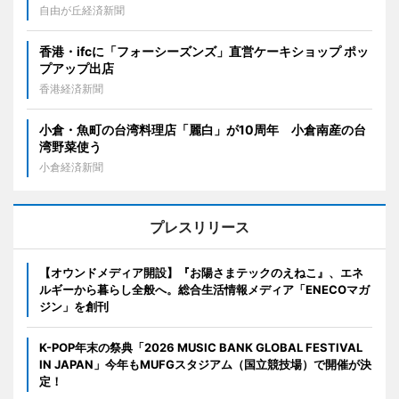
自由が丘経済新聞
香港・ifcに「フォーシーズンズ」直営ケーキショップ ポッ
プアップ出店
香港経済新聞
小倉・魚町の台湾料理店「麗白」が10周年 小倉南産の台
湾野菜使う
小倉経済新聞
プレスリリース
【オウンドメディア開設】『お陽さまテックのえねこ』、エネ
ルギーから暮らし全般へ。総合生活情報メディア「ENECOマガ
ジン」を創刊
K-POP年末の祭典「2026 MUSIC BANK GLOBAL FESTIVAL
IN JAPAN」今年もMUFGスタジアム（国立競技場）で開催が決
定！