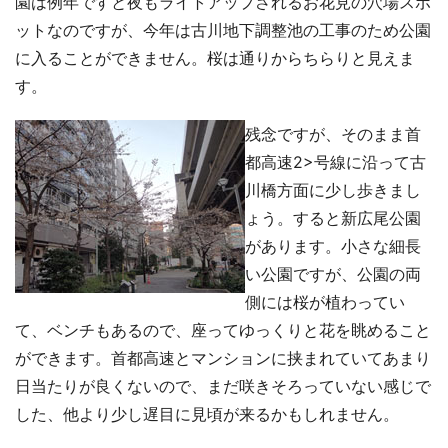
園は例年ですと夜もライトアップされるお花見の穴場スポ
ットなのですが、今年は古川地下調整池の工事のため公園
に入ることができません。桜は通りからちらりと見えま
す。
残念ですが、そのまま首
都高速2>号線に沿って古
川橋方面に少し歩きまし
ょう。すると新広尾公園
があります。小さな細長
い公園ですが、公園の両
側には桜が植わってい
て、ベンチもあるので、座ってゆっくりと花を眺めること
ができます。首都高速とマンションに挟まれていてあまり
日当たりが良くないので、まだ咲きそろっていない感じで
した、他より少し遅目に見頃が来るかもしれません。