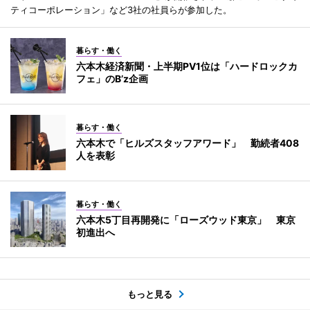
ティコーポレーション」など3社の社員らが参加した。
暮らす・働く
六本木経済新聞・上半期PV1位は「ハードロックカ
フェ」のB’z企画
暮らす・働く
六本木で「ヒルズスタッフアワード」 勤続者408
人を表彰
暮らす・働く
六本木5丁目再開発に「ローズウッド東京」 東京
初進出へ
もっと見る