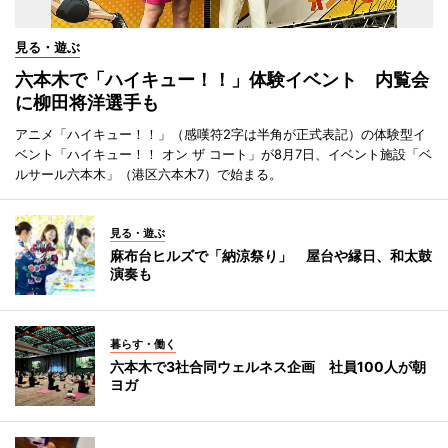
見る・遊ぶ
六本木で「ハイキュー！！」体験イベント 内覧会
に柳田将洋選手も
アニメ「ハイキュー！！」（感嘆符2字は半角が正式表記）の体験型イ
ベント「ハイキュー！！ オン ザ コート」が8月7日、イベント施設「ベ
ルサール六本木」（港区六本木7）で始まる。
見る・遊ぶ
麻布台ヒルズで「納涼祭り」 屋台や縁日、和太鼓
演奏も
暮らす・働く
六本木で3社合同ウェルネス企画 社員100人が朝
ヨガ