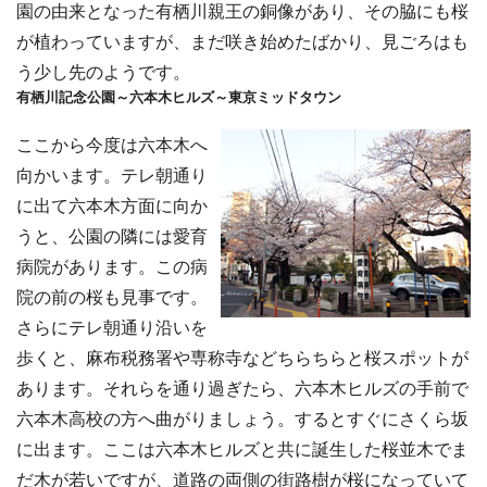
園の由来となった有栖川親王の銅像があり、その脇にも桜
が植わっていますが、まだ咲き始めたばかり、見ごろはも
う少し先のようです。
有栖川記念公園～六本木ヒルズ～東京ミッドタウン
ここから今度は六本木へ
向かいます。テレ朝通り
に出て六本木方面に向か
うと、公園の隣には愛育
病院があります。この病
院の前の桜も見事です。
さらにテレ朝通り沿いを
歩くと、麻布税務署や専称寺などちらちらと桜スポットが
あります。それらを通り過ぎたら、六本木ヒルズの手前で
六本木高校の方へ曲がりましょう。するとすぐにさくら坂
に出ます。ここは六本木ヒルズと共に誕生した桜並木でま
だ木が若いですが、道路の両側の街路樹が桜になっていて