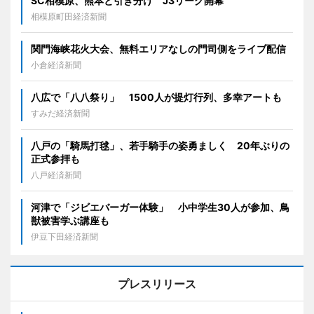
SC相模原、熊本と引き分け J3リーグ開幕
相模原町田経済新聞
関門海峡花火大会、無料エリアなしの門司側をライブ配信
小倉経済新聞
八広で「八八祭り」 1500人が提灯行列、多幸アートも
すみだ経済新聞
八戸の「騎馬打毬」、若手騎手の姿勇ましく 20年ぶりの
正式参拝も
八戸経済新聞
河津で「ジビエバーガー体験」 小中学生30人が参加、鳥
獣被害学ぶ講座も
伊豆下田経済新聞
プレスリリース