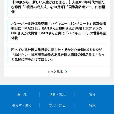
【60歳から、新しい人生がはじまる。】人生100年時代の新た
な節目「3度目の成人式」を10月1日「国際高齢者デー」に初開
催
バレーボール超体験空間『ハイキュー!!オンザコート』東京会場
初日に「MAZZEL」RANさんとEIKIさんが来場！大ファンの
EIKIさんが大興奮！RANさんと共に「ハイキュー!!」の世界を超
体験
困っている外国人旅行者に接した・見かけた会員の95.6％が
「助けたい」日本滞在経験のある外国人講師の95.7％は「もっ
と気軽に声をかけてほしい」
もっと見る
食べる
見る・遊ぶ
買う
暮らす・働く
学ぶ・知る
特集