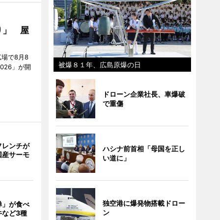
り」 屋
場で8月8
被爆８１年、広島原爆の日
026」が開
ドローン企業社長、車爆破
で重傷
フレンチが
ハシナ前首相「母国を正し
国産サーモ
い道に」
独空港に爆発物搭載ドロー
禅」が食べ
ン
牛など3種