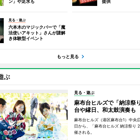
ン」や足水も
提供
見る・遊ぶ
六本木のマジックバーで「魔
法使いアキット」さんが謎解
き体験型イベント
もっと見る
遊ぶ
見る・遊ぶ
麻布台ヒルズで「納涼祭
台や縁日、和太鼓演奏も
麻布台ヒルズ（港区麻布台1）中央広
日から、「麻布台ヒルズ 納涼祭り 2
催される。