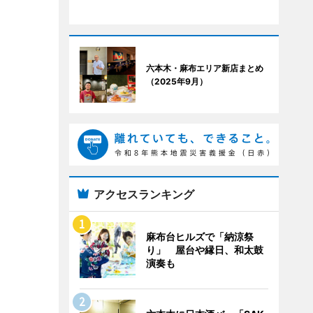
六本木・麻布エリア新店まとめ
（2025年9月）
アクセスランキング
麻布台ヒルズで「納涼祭
り」 屋台や縁日、和太鼓
演奏も