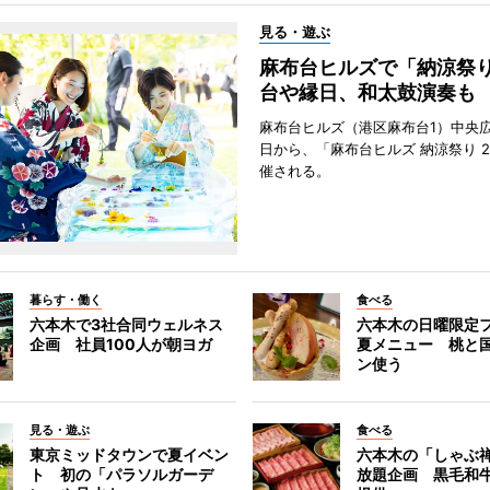
見る・遊ぶ
麻布台ヒルズで「納涼祭
台や縁日、和太鼓演奏も
麻布台ヒルズ（港区麻布台1）中央広
日から、「麻布台ヒルズ 納涼祭り 2
催される。
暮らす・働く
食べる
六本木で3社合同ウェルネス
六本木の日曜限定
企画 社員100人が朝ヨガ
夏メニュー 桃と
ン使う
見る・遊ぶ
食べる
東京ミッドタウンで夏イベン
六本木の「しゃぶ
ト 初の「パラソルガーデ
放題企画 黒毛和