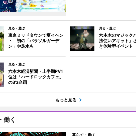
見る・遊ぶ
見る・遊ぶ
東京ミッドタウンで夏イベン
六本木のマジック
ト 初の「パラソルガーデ
法使いアキット」
ン」や足水も
き体験型イベント
見る・遊ぶ
六本木経済新聞・上半期PV1
位は「ハードロックカフェ」
のB’z企画
もっと見る
・働く
暮らす・働く