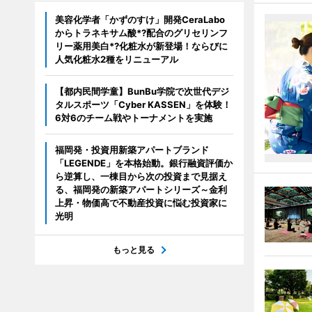
美容化学者「かずのすけ」開発CeraLabo
からトラネキサム酸*?配合のグリセリンフ
リー薬用美白*?化粧水が新登場！ならびに
人気化粧水2種をリニューアル
【都内民間学童】BunBu学院で次世代デジ
タルスポーツ「Cyber KASSEN」を体験！
6対6のチーム戦やトーナメントを実施
福岡発・投資用新築アパートブランド
「LEGENDE」を本格始動。銀行融資評価か
ら逆算し、一棟目から次の投資まで見据え
る、福岡発の新築アパートシリーズ～金利
上昇・物価高で不動産投資に悩む投資家に
光明
もっと見る