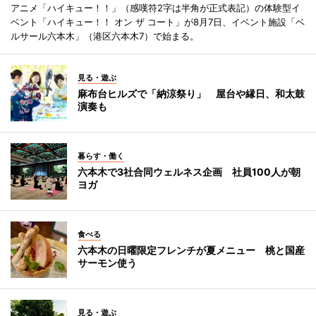
アニメ「ハイキュー！！」（感嘆符2字は半角が正式表記）の体験型イ
ベント「ハイキュー！！ オン ザ コート」が8月7日、イベント施設「ベ
ルサール六本木」（港区六本木7）で始まる。
見る・遊ぶ
麻布台ヒルズで「納涼祭り」 屋台や縁日、和太鼓
演奏も
暮らす・働く
六本木で3社合同ウェルネス企画 社員100人が朝
ヨガ
食べる
六本木の日曜限定フレンチが夏メニュー 桃と国産
サーモン使う
見る・遊ぶ