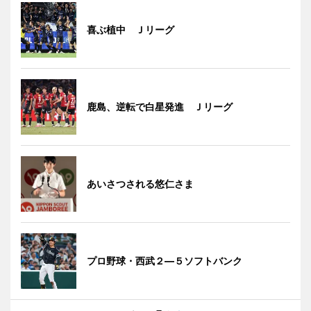
喜ぶ植中 Ｊリーグ
鹿島、逆転で白星発進 Ｊリーグ
あいさつされる悠仁さま
プロ野球・西武２―５ソフトバンク