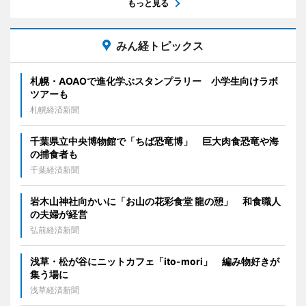
もっと見る
みん経トピックス
札幌・AOAOで進化学ぶスタンプラリー 小学生向けラボ
ツアーも
札幌経済新聞
千葉県立中央博物館で「ちば恐竜博」 巨大肉食恐竜や海
の捕食者も
千葉経済新聞
岩木山神社向かいに「お山の花彩食堂 龍の憩」 和食職人
の夫婦が経営
弘前経済新聞
浅草・松が谷にニットカフェ「ito-mori」 編み物好きが
集う場に
浅草経済新聞