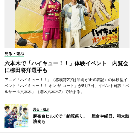
見る・遊ぶ
六本木で「ハイキュー！！」体験イベント 内覧会
に柳田将洋選手も
アニメ「ハイキュー！！」（感嘆符2字は半角が正式表記）の体験型イ
ベント「ハイキュー！！ オン ザ コート」が8月7日、イベント施設「ベ
ルサール六本木」（港区六本木7）で始まる。
見る・遊ぶ
麻布台ヒルズで「納涼祭り」 屋台や縁日、和太鼓
演奏も