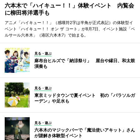
六本木で「ハイキュー！！」体験イベント 内覧会
に柳田将洋選手も
アニメ「ハイキュー！！」（感嘆符2字は半角が正式表記）の体験型イ
ベント「ハイキュー！！ オン ザ コート」が8月7日、イベント施設「ベ
ルサール六本木」（港区六本木7）で始まる。
見る・遊ぶ
麻布台ヒルズで「納涼祭り」 屋台や縁日、和太鼓
演奏も
見る・遊ぶ
東京ミッドタウンで夏イベント 初の「パラソルガ
ーデン」や足水も
見る・遊ぶ
六本木のマジックバーで「魔法使いアキット」さん
が謎解き体験型イベント