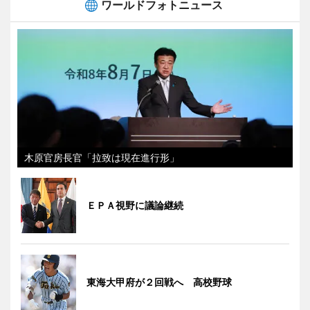
ワールドフォトニュース
木原官房長官「拉致は現在進行形」
ＥＰＡ視野に議論継続
東海大甲府が２回戦へ 高校野球