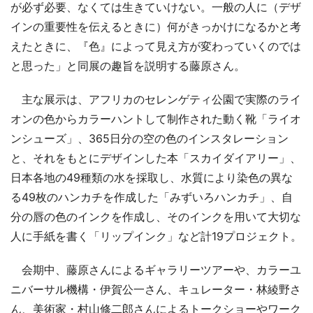
が必ず必要、なくては生きていけない。一般の人に（デザ
インの重要性を伝えるときに）何がきっかけになるかと考
えたときに、『色』によって見え方が変わっていくのでは
と思った」と同展の趣旨を説明する藤原さん。
主な展示は、アフリカのセレンゲティ公園で実際のライ
オンの色からカラーハントして制作された動く靴「ライオ
ンシューズ」、365日分の空の色のインスタレーション
と、それをもとにデザインした本「スカイダイアリー」、
日本各地の49種類の水を採取し、水質により染色の異な
る49枚のハンカチを作成した「みずいろハンカチ」、自
分の唇の色のインクを作成し、そのインクを用いて大切な
人に手紙を書く「リップインク」など計19プロジェクト。
会期中、藤原さんによるギャラリーツアーや、カラーユ
ニバーサル機構・伊賀公一さん、キュレーター・林綾野さ
ん、美術家・村山修二郎さんによるトークショーやワーク