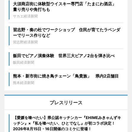
大須商店街に体験型ウイスキー専門店「たまにわ酒店」
量り売りや角打ちも
サカエ経済新聞
習志野・奏の杜でワークショップ 住民が育てたラベンダ
ーでリース作りなど
習志野経済新聞
飯田でピアノ演奏体験 世界三大ピアノ2台を弾き比べ
飯田経済新聞
熊本・新市街に焼き鳥チェーン「鳥貴族」 県内2店舗目
熊本経済新聞
プレスリリース
【愛媛を喰べたい】県公認キッチンカー『EHIMEみきゃんずキ
ッチン』×『私を喰べたい、ひとでなし』が初コラボ決定！
2026年8月15日・16日開催のコミケに登場！