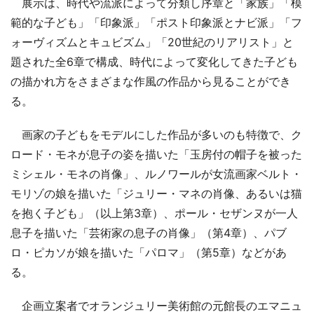
展示は、時代や流派によって分類し序章と「家族」「模
範的な子ども」「印象派」「ポスト印象派とナビ派」「フ
ォーヴィズムとキュビズム」「20世紀のリアリスト」と
題された全6章で構成、時代によって変化してきた子ども
の描かれ方をさまざまな作風の作品から見ることができ
る。
画家の子どもをモデルにした作品が多いのも特徴で、ク
ロード・モネが息子の姿を描いた「玉房付の帽子を被った
ミシェル・モネの肖像」、ルノワールが女流画家ベルト・
モリゾの娘を描いた「ジュリー・マネの肖像、あるいは猫
を抱く子ども」（以上第3章）、ポール・セザンヌが一人
息子を描いた「芸術家の息子の肖像」（第4章）、パブ
ロ・ピカソが娘を描いた「パロマ」（第5章）などがあ
る。
企画立案者でオランジュリー美術館の元館長のエマニュ