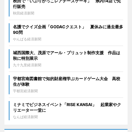
秋田で「いぶりがっこレアチーズケーキ」 県内14店で先
行販売
秋田経済新聞
名護でクイズ企画「GODACクエスト」 夏休みに過去最多
90問
やんばる経済新聞
城西国際大、茂原でアール・ブリュット制作支援 作品は
秋に特別展示
九十九里経済新聞
宇都宮南図書館で知的財産権学ぶカードゲーム大会 高校
生が体験
宇都宮経済新聞
ミナミでビジネスイベント「RISE KANSAI」 起業家やク
リエーター一堂に
なんば経済新聞