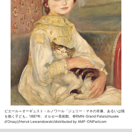
ピエール＝オーギュスト・ルノワール「ジュリー・マネの肖像、あるいは猫
を抱く子ども」1887年、オルセー美術館、©RMN-Grand Palais(musée
d'Orsay)/Hervé Lewandowski/distributed by AMF-DNPartcom