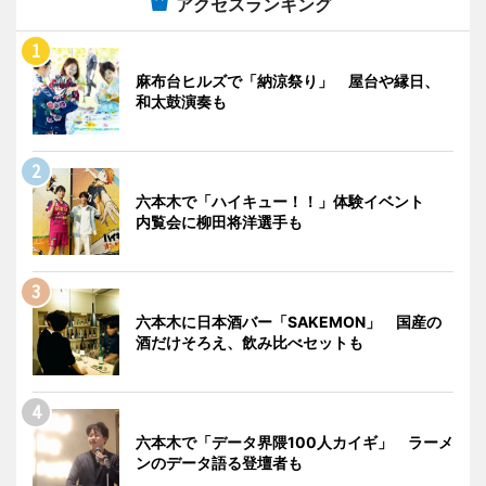
アクセスランキング
麻布台ヒルズで「納涼祭り」 屋台や縁日、
和太鼓演奏も
六本木で「ハイキュー！！」体験イベント
内覧会に柳田将洋選手も
六本木に日本酒バー「SAKEMON」 国産の
酒だけそろえ、飲み比べセットも
六本木で「データ界隈100人カイギ」 ラーメ
ンのデータ語る登壇者も