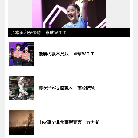
張本美和が優勝 卓球ＷＴＴ
優勝の張本兄妹 卓球ＷＴＴ
霞ケ浦が２回戦へ 高校野球
山火事で非常事態宣言 カナダ