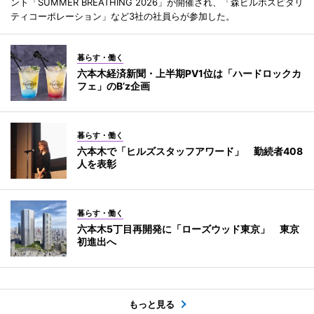
ント「SUMMER BREATHING 2026」が開催され、「森ビルホスピタリ
ティコーポレーション」など3社の社員らが参加した。
暮らす・働く
六本木経済新聞・上半期PV1位は「ハードロックカ
フェ」のB’z企画
暮らす・働く
六本木で「ヒルズスタッフアワード」 勤続者408
人を表彰
暮らす・働く
六本木5丁目再開発に「ローズウッド東京」 東京
初進出へ
もっと見る