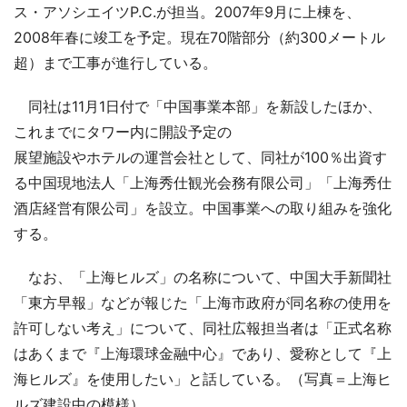
ス・アソシエイツP.C.が担当。2007年9月に上棟を、
2008年春に竣工を予定。現在70階部分（約300メートル
超）まで工事が進行している。
同社は11月1日付で「中国事業本部」を新設したほか、
これまでにタワー内に開設予定の
展望施設やホテルの運営会社として、同社が100％出資す
る中国現地法人「上海秀仕観光会務有限公司」「上海秀仕
酒店経営有限公司」を設立。中国事業への取り組みを強化
する。
なお、「上海ヒルズ」の名称について、中国大手新聞社
「東方早報」などが報じた「上海市政府が同名称の使用を
許可しない考え」について、同社広報担当者は「正式名称
はあくまで『上海環球金融中心』であり、愛称として『上
海ヒルズ』を使用したい」と話している。（写真＝上海ヒ
ルズ建設中の模様）