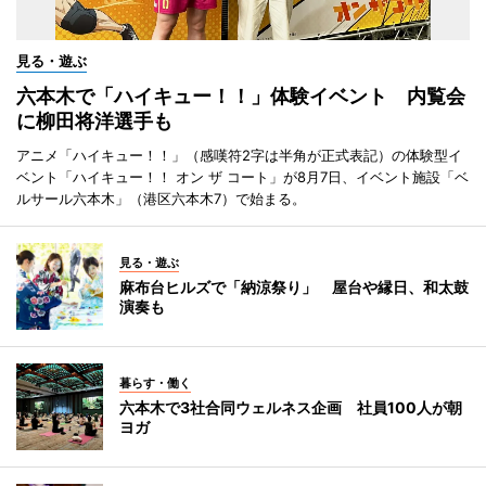
見る・遊ぶ
六本木で「ハイキュー！！」体験イベント 内覧会
に柳田将洋選手も
アニメ「ハイキュー！！」（感嘆符2字は半角が正式表記）の体験型イ
ベント「ハイキュー！！ オン ザ コート」が8月7日、イベント施設「ベ
ルサール六本木」（港区六本木7）で始まる。
見る・遊ぶ
麻布台ヒルズで「納涼祭り」 屋台や縁日、和太鼓
演奏も
暮らす・働く
六本木で3社合同ウェルネス企画 社員100人が朝
ヨガ