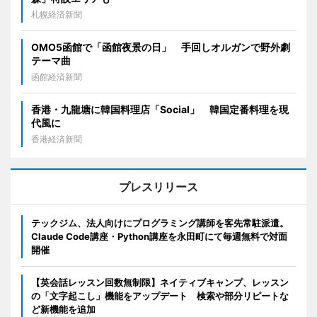
札幌経済新聞
OMO5函館で「函館夜景の日」 手回しオルガンで野外劇
テーマ曲
函館経済新聞
香港・九龍塘に韓国料理店「Social」 韓国定番料理を現
代風に
香港経済新聞
プレスリリース
テックジム、法人向けにプログラミング講師を客先常駐派遣。
Claude Code講座・Python講座を永田町にて毎週無料で対面
開催
【英会話レッスン回数無制限】ネイティブキャンプ、レッスン
の「文字起こし」機能をアップデート 検索や部分リピートな
ど新機能を追加