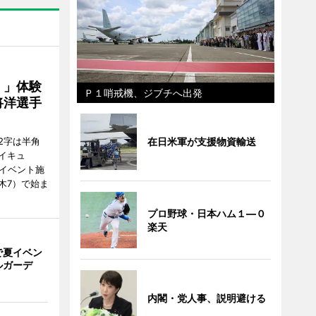
！」体験
Ｐ１哨戒機、ジブチへ出発
将洋選手
在日米軍が支援物資輸送
2字は半角
イキュ
、イベント施
木7）で始ま
プロ野球・日本ハム１―０
楽天
で夏イベン
ルガーデ
内閣・党人事、説明避ける