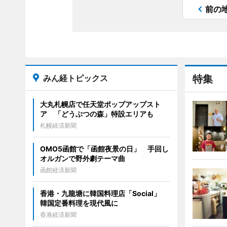
前の
みん経トピックス
特集
大丸札幌店で任天堂ポップアップスト
ア 「どうぶつの森」特設エリアも
札幌経済新聞
OMO5函館で「函館夜景の日」 手回し
オルガンで野外劇テーマ曲
函館経済新聞
香港・九龍塘に韓国料理店「Social」
韓国定番料理を現代風に
香港経済新聞