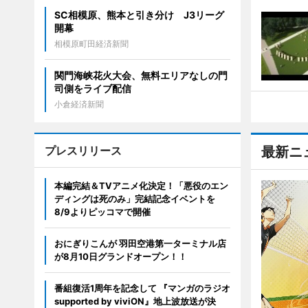
SC相模原、熊本と引き分け J3リーグ
開幕
相模原町田経済新聞
関門海峡花火大会、無料エリアなしの門
司側をライブ配信
小倉経済新聞
プレスリリース
最新ニ
本編完結＆TVアニメ化決定！「悪役のエン
ディングは死のみ」完結記念イベントを
8/9よりピッコマで開催
おにぎりこんが 羽田空港第一ターミナル店
が8月10日グランドオープン！！
番組復活1周年を記念して 『マンガのラジオ
supported by viviON』地上波放送が決