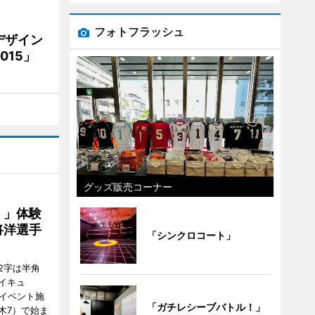
フォトフラッシュ
デザイン
15」
グッズ販売コーナー
！」体験
将洋選手
「シンクロコート」
2字は半角
イキュ
、イベント施
「ガチレシーブバトル！」
木7）で始ま