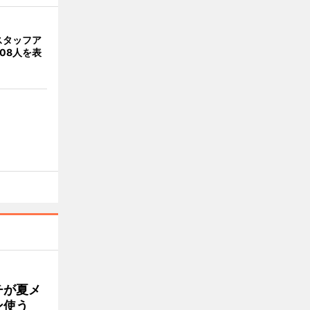
スタッフア
08人を表
チが夏メ
ン使う