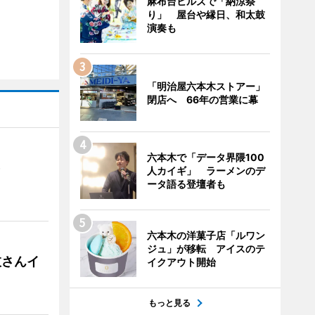
麻布台ヒルズで「納涼祭
り」 屋台や縁日、和太鼓
演奏も
「明治屋六本木ストアー」
閉店へ 66年の営業に幕
六本木で「データ界隈100
）
人カイギ」 ラーメンのデ
ータ語る登壇者も
六本木の洋菓子店「ルワン
ジュ」が移転 アイスのテ
枝さんイ
イクアウト開始
もっと見る