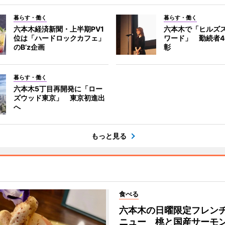
暮らす・働く
暮らす・働く
六本木経済新聞・上半期PV1
六本木で「ヒルズ
位は「ハードロックカフェ」
ワード」 勤続者4
のB’z企画
彰
暮らす・働く
六本木5丁目再開発に「ロー
ズウッド東京」 東京初進出
へ
もっと見る
食べる
六本木の日曜限定フレン
ニュー 桃と国産サーモ