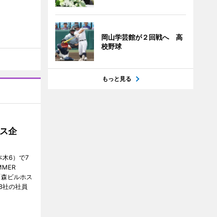
岡山学芸館が２回戦へ 高
校野球
もっと見る
ス企
木6）で7
MER
、「森ビルホス
3社の社員