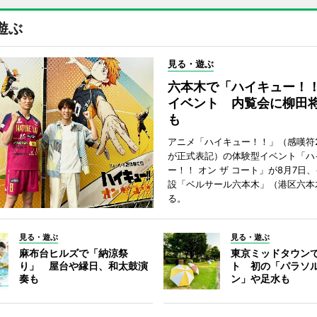
遊ぶ
見る・遊ぶ
六本木で「ハイキュー！
イベント 内覧会に柳田
も
アニメ「ハイキュー！！」（感嘆符
が正式表記）の体験型イベント「ハ
ー！！ オン ザ コート」が8月7日
設「ベルサール六本木」（港区六本
る。
見る・遊ぶ
見る・遊ぶ
麻布台ヒルズで「納涼祭
東京ミッドタウン
り」 屋台や縁日、和太鼓演
ト 初の「パラソ
奏も
ン」や足水も