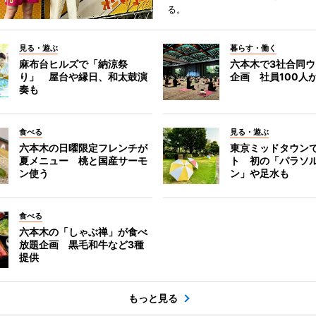
る。
見る・遊ぶ
暮らす・働く
麻布台ヒルズで「納涼祭
六本木で3社合同
り」 屋台や縁日、和太鼓演
企画 社員100人
奏も
食べる
見る・遊ぶ
六本木の日曜限定フレンチが
東京ミッドタウン
夏メニュー 桃と国産サーモ
ト 初の「パラソ
ン使う
ン」や足水も
食べる
六本木の「しゃぶ禅」が食べ
放題企画 黒毛和牛など3種
提供
もっと見る