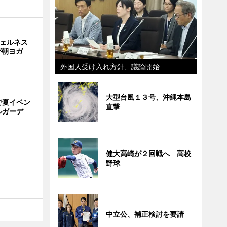
ウェルネス
が朝ヨガ
外国人受け入れ方針、議論開始
大型台風１３号、沖縄本島
で夏イベン
直撃
ルガーデ
健大高崎が２回戦へ 高校
野球
中立公、補正検討を要請