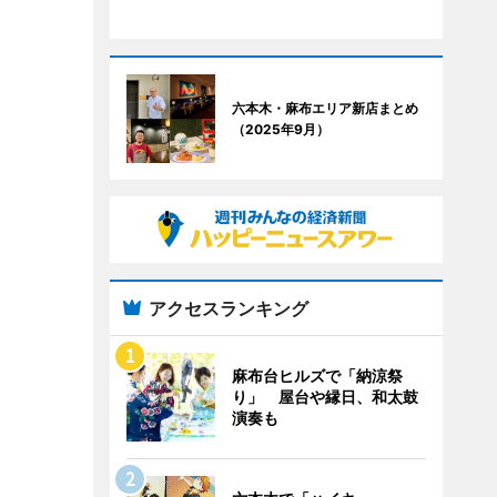
六本木・麻布エリア新店まとめ
（2025年9月）
アクセスランキング
麻布台ヒルズで「納涼祭
り」 屋台や縁日、和太鼓
演奏も