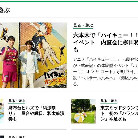
遊ぶ
見る・遊ぶ
六本木で「ハイキュー！
イベント 内覧会に柳田
も
アニメ「ハイキュー！！」（感嘆符
が正式表記）の体験型イベント「ハ
ー！！ オン ザ コート」が8月7日
設「ベルサール六本木」（港区六本
る。
見る・遊ぶ
見る・遊ぶ
麻布台ヒルズで「納涼祭
東京ミッドタウン
り」 屋台や縁日、和太鼓演
ト 初の「パラソ
奏も
ン」や足水も
見る・遊ぶ