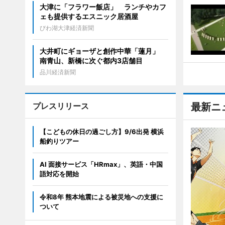
大津に「フラワー飯店」 ランチやカフ
ェも提供するエスニック居酒屋
びわ湖大津経済新聞
大井町にギョーザと創作中華「蓮月」
南青山、新橋に次ぐ都内3店舗目
品川経済新聞
プレスリリース
最新ニ
【こどもの休日の過ごし方】9/6出発 横浜
船釣りツアー
AI 面接サービス「HRmax」、英語・中国
語対応を開始
令和8年 熊本地震による被災地への支援に
ついて