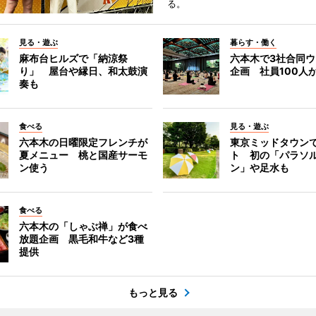
る。
見る・遊ぶ
暮らす・働く
麻布台ヒルズで「納涼祭
六本木で3社合同
り」 屋台や縁日、和太鼓演
企画 社員100人
奏も
食べる
見る・遊ぶ
六本木の日曜限定フレンチが
東京ミッドタウン
夏メニュー 桃と国産サーモ
ト 初の「パラソ
ン使う
ン」や足水も
食べる
六本木の「しゃぶ禅」が食べ
放題企画 黒毛和牛など3種
提供
もっと見る