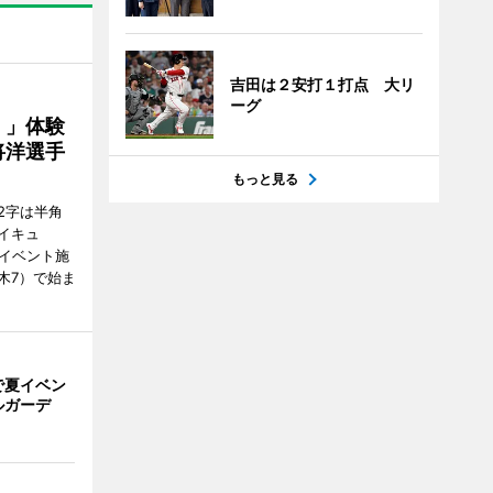
吉田は２安打１打点 大リ
ーグ
！」体験
将洋選手
もっと見る
2字は半角
イキュ
、イベント施
木7）で始ま
で夏イベン
ルガーデ