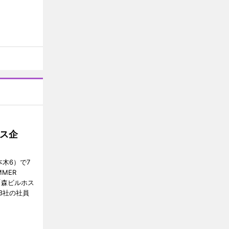
ス企
木6）で7
MER
、「森ビルホス
3社の社員