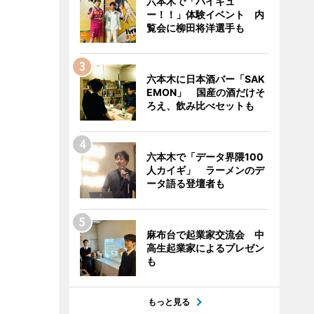
六本木で「ハイキュ
ー！！」体験イベント 内
覧会に柳田将洋選手も
六本木に日本酒バー「SAK
EMON」 国産の酒だけそ
ろえ、飲み比べセットも
六本木で「データ界隈100
人カイギ」 ラーメンのデ
ータ語る登壇者も
麻布台で起業家交流会 中
高生起業家によるプレゼン
も
もっと見る