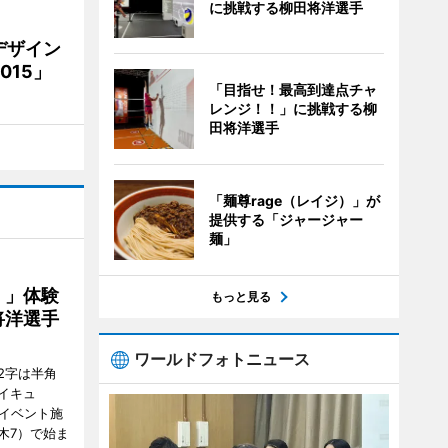
に挑戦する柳田将洋選手
デザイン
15」
「目指せ！最高到達点チャ
レンジ！！」に挑戦する柳
田将洋選手
「麺尊rage（レイジ）」が
提供する「ジャージャー
麺」
！」体験
もっと見る
将洋選手
ワールドフォトニュース
2字は半角
イキュ
、イベント施
木7）で始ま