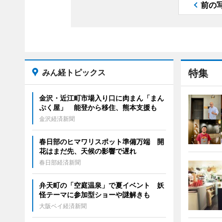
前の
みん経トピックス
特集
金沢・近江町市場入り口に肉まん「まん
ぷく屋」 能登から移住、熊本支援も
金沢経済新聞
春日部のヒマワリスポット準備万端 開
花はまだ先、天候の影響で遅れ
春日部経済新聞
弁天町の「空庭温泉」で夏イベント 妖
怪テーマに参加型ショーや謎解きも
大阪ベイ経済新聞