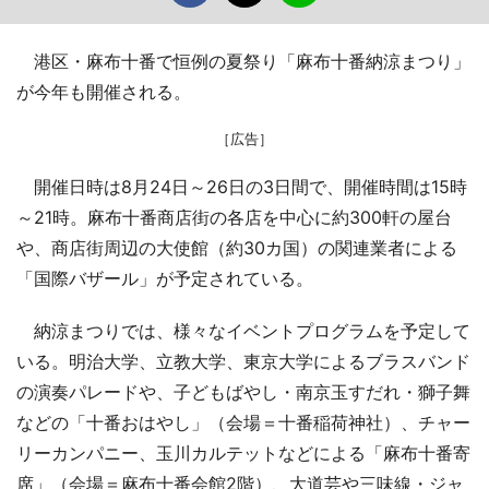
港区・麻布十番で恒例の夏祭り「麻布十番納涼まつり」
が今年も開催される。
［広告］
開催日時は8月24日～26日の3日間で、開催時間は15時
～21時。麻布十番商店街の各店を中心に約300軒の屋台
や、商店街周辺の大使館（約30カ国）の関連業者による
「国際バザール」が予定されている。
納涼まつりでは、様々なイベントプログラムを予定して
いる。明治大学、立教大学、東京大学によるブラスバンド
の演奏パレードや、子どもばやし・南京玉すだれ・獅子舞
などの「十番おはやし」（会場＝十番稲荷神社）、チャー
リーカンパニー、玉川カルテットなどによる「麻布十番寄
席」（会場＝麻布十番会館2階）、大道芸や三味線・ジャ