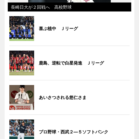
長崎日大が２回戦へ 高校野球
喜ぶ植中 Ｊリーグ
鹿島、逆転で白星発進 Ｊリーグ
あいさつされる悠仁さま
プロ野球・西武２―５ソフトバンク