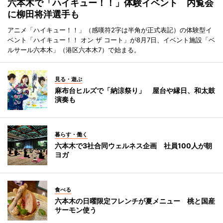
六本木で「ハイキュー！！」体験イベント 内覧会
に柳田将洋選手も
アニメ「ハイキュー！！」（感嘆符2字は半角が正式表記）の体験型イ
ベント「ハイキュー！！ オン ザ コート」が8月7日、イベント施設「ベ
ルサール六本木」（港区六本木7）で始まる。
見る・遊ぶ
麻布台ヒルズで「納涼祭り」 屋台や縁日、和太鼓
演奏も
暮らす・働く
六本木で3社合同ウェルネス企画 社員100人が朝
ヨガ
食べる
六本木の日曜限定フレンチが夏メニュー 桃と国産
サーモン使う