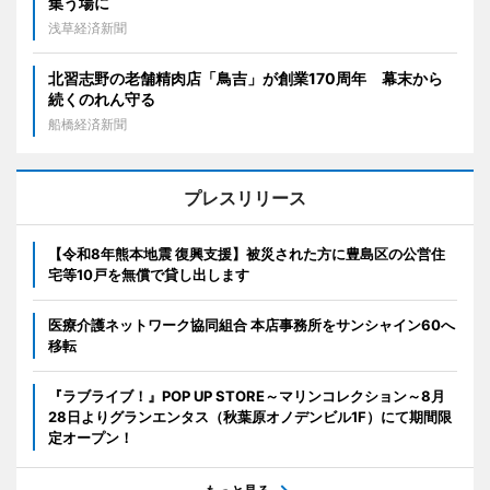
集う場に
浅草経済新聞
北習志野の老舗精肉店「鳥吉」が創業170周年 幕末から
続くのれん守る
船橋経済新聞
プレスリリース
【令和8年熊本地震 復興支援】被災された方に豊島区の公営住
宅等10戸を無償で貸し出します
医療介護ネットワーク協同組合 本店事務所をサンシャイン60へ
移転
『ラブライブ！』POP UP STORE～マリンコレクション～8月
28日よりグランエンタス（秋葉原オノデンビル1F）にて期間限
定オープン！