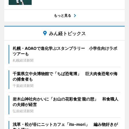
もっと見る
みん経トピックス
札幌・AOAOで進化学ぶスタンプラリー 小学生向けラボ
ツアーも
札幌経済新聞
千葉県立中央博物館で「ちば恐竜博」 巨大肉食恐竜や海
の捕食者も
千葉経済新聞
岩木山神社向かいに「お山の花彩食堂 龍の憩」 和食職人
の夫婦が経営
弘前経済新聞
浅草・松が谷にニットカフェ「ito-mori」 編み物好きが