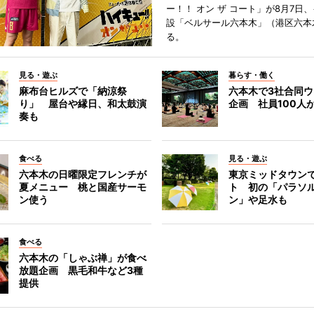
ー！！ オン ザ コート」が8月7日
設「ベルサール六本木」（港区六本
る。
見る・遊ぶ
暮らす・働く
麻布台ヒルズで「納涼祭
六本木で3社合同
り」 屋台や縁日、和太鼓演
企画 社員100人
奏も
食べる
見る・遊ぶ
六本木の日曜限定フレンチが
東京ミッドタウン
夏メニュー 桃と国産サーモ
ト 初の「パラソ
ン使う
ン」や足水も
食べる
六本木の「しゃぶ禅」が食べ
放題企画 黒毛和牛など3種
提供