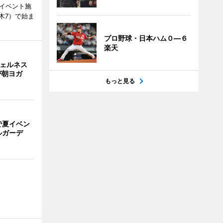
、イベント施
木7）で始ま
プロ野球・日本ハム０―６
楽天
ウェルネス
が朝ヨガ
もっと見る
で夏イベン
ルガーデ