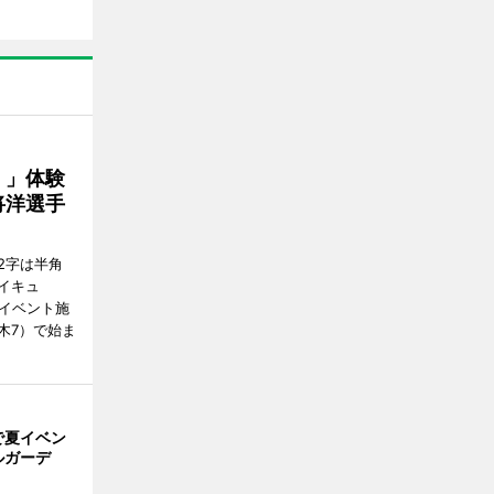
！」体験
将洋選手
2字は半角
イキュ
、イベント施
木7）で始ま
で夏イベン
ルガーデ