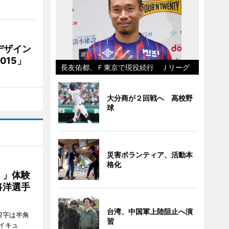
デザイン
15」
長友佑都、Ｆ東京で現役続行 Ｊリーグ
大分商が２回戦へ 高校野
球
災害ボランティア、活動本
格化
！」体験
将洋選手
台湾、中国軍上陸阻止へ演
2字は半角
習
イキュ