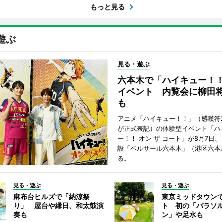
もっと見る
遊ぶ
見る・遊ぶ
六本木で「ハイキュー！
イベント 内覧会に柳田
も
アニメ「ハイキュー！！」（感嘆符
が正式表記）の体験型イベント「ハ
ー！！ オン ザ コート」が8月7日
設「ベルサール六本木」（港区六本
る。
見る・遊ぶ
見る・遊ぶ
麻布台ヒルズで「納涼祭
東京ミッドタウン
り」 屋台や縁日、和太鼓演
ト 初の「パラソ
奏も
ン」や足水も