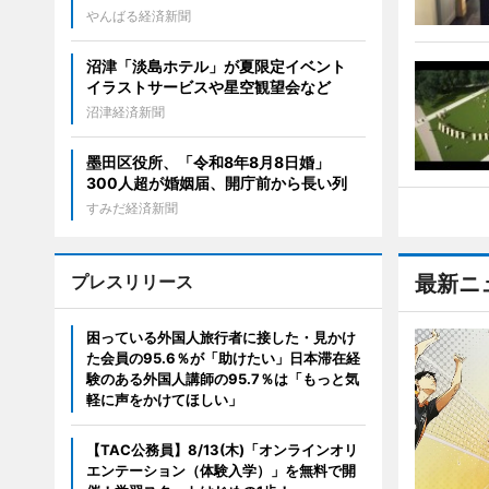
やんばる経済新聞
沼津「淡島ホテル」が夏限定イベント
イラストサービスや星空観望会など
沼津経済新聞
墨田区役所、「令和8年8月8日婚」
300人超が婚姻届、開庁前から長い列
すみだ経済新聞
プレスリリース
最新ニ
困っている外国人旅行者に接した・見かけ
た会員の95.6％が「助けたい」日本滞在経
験のある外国人講師の95.7％は「もっと気
軽に声をかけてほしい」
【TAC公務員】8/13(木)「オンラインオリ
エンテーション（体験入学）」を無料で開