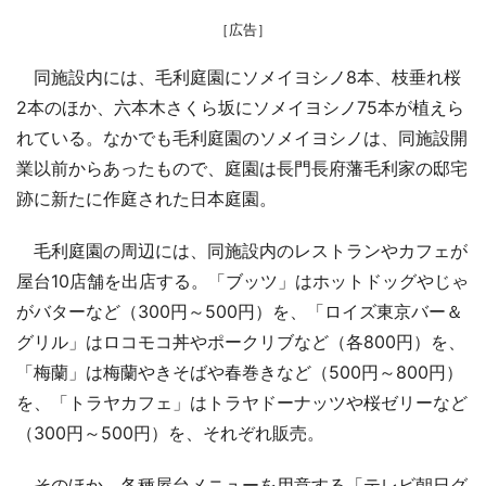
［広告］
同施設内には、毛利庭園にソメイヨシノ8本、枝垂れ桜
2本のほか、六本木さくら坂にソメイヨシノ75本が植えら
れている。なかでも毛利庭園のソメイヨシノは、同施設開
業以前からあったもので、庭園は長門長府藩毛利家の邸宅
跡に新たに作庭された日本庭園。
毛利庭園の周辺には、同施設内のレストランやカフェが
屋台10店舗を出店する。「ブッツ」はホットドッグやじゃ
がバターなど（300円～500円）を、「ロイズ東京バー＆
グリル」はロコモコ丼やポークリブなど（各800円）を、
「梅蘭」は梅蘭やきそばや春巻きなど（500円～800円）
を、「トラヤカフェ」はトラヤドーナッツや桜ゼリーなど
（300円～500円）を、それぞれ販売。
そのほか、各種屋台メニューを用意する「テレビ朝日グ