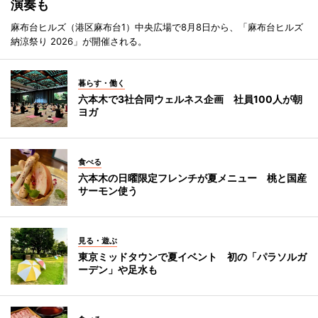
演奏も
麻布台ヒルズ（港区麻布台1）中央広場で8月8日から、「麻布台ヒルズ
納涼祭り 2026」が開催される。
暮らす・働く
六本木で3社合同ウェルネス企画 社員100人が朝
ヨガ
食べる
六本木の日曜限定フレンチが夏メニュー 桃と国産
サーモン使う
見る・遊ぶ
東京ミッドタウンで夏イベント 初の「パラソルガ
ーデン」や足水も