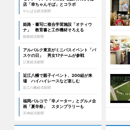
店「幸ちゃんそば」とコラボ
やんばる経済新聞
姫路・書写に複合学習施設「オティウ
ナ」 教育書と工作機材そろえる
姫路経済新聞
アルバルク東京がミニバスイベント「バ
スケの日」 男女17チームが参戦
江東経済新聞
近江八幡で親子イベント、200組が来
場 ハイハイレースなど楽しむ
近江八幡経済新聞
福岡パルコで「辛メーター」とグルメ企
画「夏辛祭」 スタンプラリーも
天神経済新聞