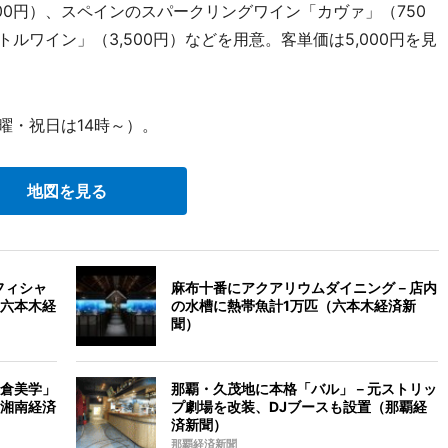
0円）、スペインのスパークリングワイン「カヴァ」（750
ルワイン」（3,500円）などを用意。客単価は5,000円を見
曜・祝日は14時～）。
地図を見る
フィシャ
麻布十番にアクアリウムダイニング－店内
六本木経
の水槽に熱帯魚計1万匹（六本木経済新
聞）
倉美学」
那覇・久茂地に本格「バル」－元ストリッ
湘南経済
プ劇場を改装、DJブースも設置（那覇経
済新聞）
那覇経済新聞