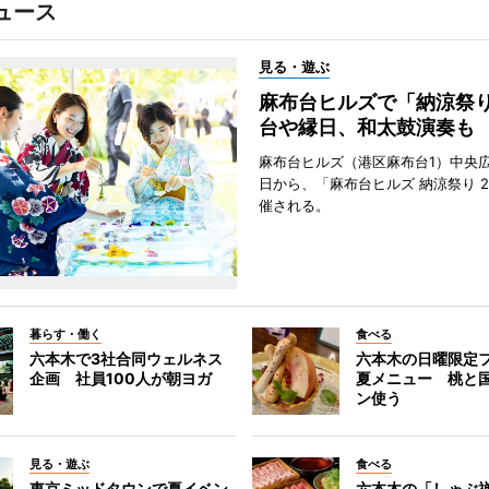
ュース
見る・遊ぶ
麻布台ヒルズで「納涼祭
台や縁日、和太鼓演奏も
麻布台ヒルズ（港区麻布台1）中央広
日から、「麻布台ヒルズ 納涼祭り 2
催される。
暮らす・働く
食べる
六本木で3社合同ウェルネス
六本木の日曜限定
企画 社員100人が朝ヨガ
夏メニュー 桃と
ン使う
見る・遊ぶ
食べる
東京ミッドタウンで夏イベン
六本木の「しゃぶ