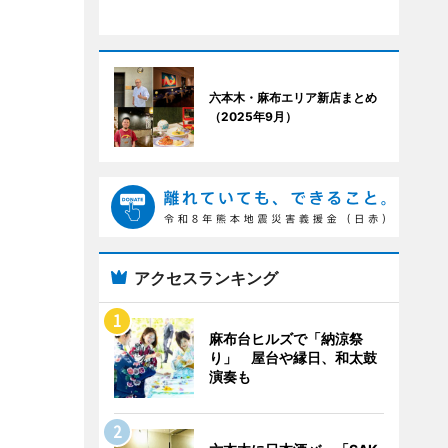
六本木・麻布エリア新店まとめ
（2025年9月）
アクセスランキング
麻布台ヒルズで「納涼祭
り」 屋台や縁日、和太鼓
演奏も