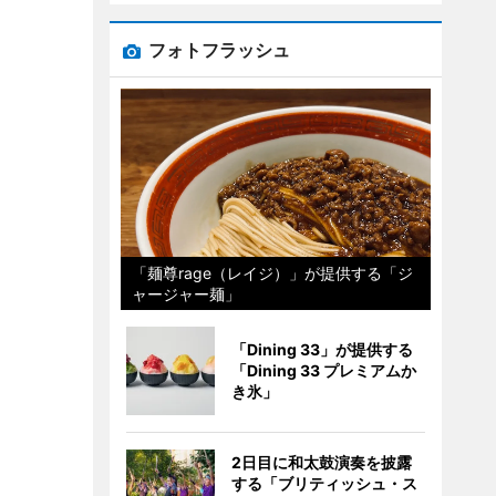
フォトフラッシュ
「麺尊rage（レイジ）」が提供する「ジ
ャージャー麺」
「Dining 33」が提供する
「Dining 33 プレミアムか
き氷」
2日目に和太鼓演奏を披露
する「ブリティッシュ・ス