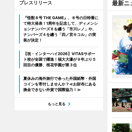
プレスリリース
最新ニ
『怪獣８号 THE GAME』、８号の日特番に
て特大発表！1周年を記念して、ディメンシ
ョンナンバーズ６を纏う「市川レノ」や、
ナンバーズ４を纏う「四ノ宮キコル」の実
装が決定！
【祝・インターハイ2026】VITASサポー
ト校が全国で躍進！福大大濠が９年ぶり５
回目の優勝、桜花学園が第３位
夏休みの海外旅行で余った外国紙幣・外国
コインを寄付しませんか？≪お財布にある
換金できない外貨で国際協力！≫
もっと見る