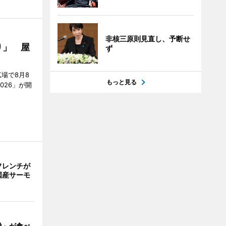
非核三原則見直し、予断せ
り」 屋
ず
場で8月8
もっと見る
026」が開
フレンチが
国産サーモ
禅」が食べ