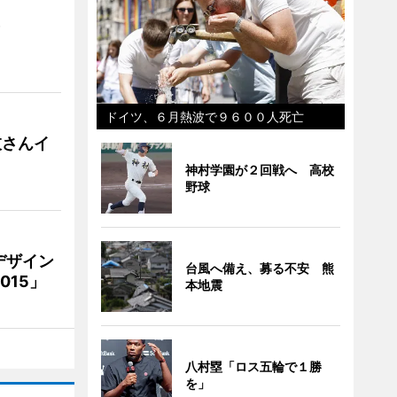
）
ドイツ、６月熱波で９６００人死亡
枝さんイ
神村学園が２回戦へ 高校
野球
デザイン
台風へ備え、募る不安 熊
15」
本地震
八村塁「ロス五輪で１勝
を」