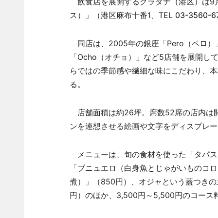
飲食店を展開するグラダナ（港区）は9月3
ス）」（港区麻布十番1、TEL
03-3560-6
同店は、2005年の銀座「Pero（ペロ
「Ocho（オチョ）」など5店舗を展開
らではの季節感や繊細な味にこだわり、本
る。
店舗面積は約26坪。席数52席の店内は
ンを連想させる絵画や文字をディスプレー
メニューは、旬の食材を使った「タパス」
「ブニュエロ（白身魚とじゃがいものコロ
煮）」（850円）、オジャという蓋つきの
円）のほか、3,500円～5,500円のコー