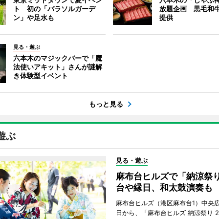
ト 初の「パラソルガーデ
放題企画 黒毛和
ン」や足水も
提供
見る・遊ぶ
六本木のマジックバーで「魔
法使いアキット」さんが謎解
き体験型イベント
もっと見る
遊ぶ
見る・遊ぶ
麻布台ヒルズで「納涼祭
台や縁日、和太鼓演奏も
麻布台ヒルズ（港区麻布台1）中央広
日から、「麻布台ヒルズ 納涼祭り 2