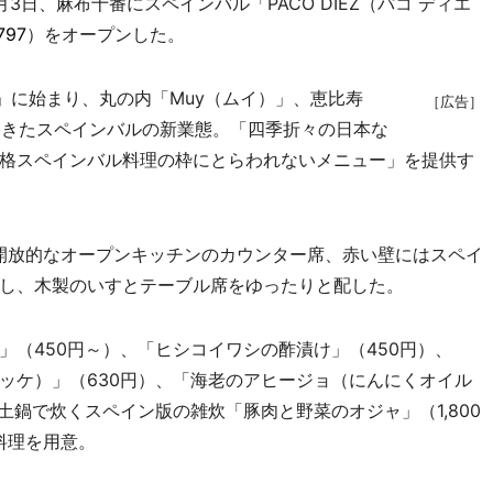
日、麻布十番にスペインバル「PACO DIEZ（パコ ディエ
797
）をオープンした。
）」に始まり、丸の内「Muy（ムイ）」、恵比寿
［広告］
してきたスペインバルの新業態。「四季折々の日本な
格スペインバル料理の枠にとらわれないメニュー」を提供す
開放的なオープンキッチンのカウンター席、赤い壁にはスペイ
し、木製のいすとテーブル席をゆったりと配した。
（450円～）、「ヒシコイワシの酢漬け」（450円）、
ッケ）」（630円）、「海老のアヒージョ（にんにくオイル
土鍋で炊くスペイン版の雑炊「豚肉と野菜のオジャ」（1,800
ス料理を用意。