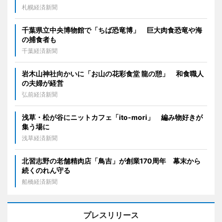
札幌経済新聞
千葉県立中央博物館で「ちば恐竜博」 巨大肉食恐竜や海
の捕食者も
千葉経済新聞
岩木山神社向かいに「お山の花彩食堂 龍の憩」 和食職人
の夫婦が経営
弘前経済新聞
浅草・松が谷にニットカフェ「ito-mori」 編み物好きが
集う場に
浅草経済新聞
北習志野の老舗精肉店「鳥吉」が創業170周年 幕末から
続くのれん守る
船橋経済新聞
プレスリリース