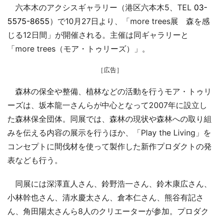
六本木のアクシスギャラリー（港区六本木5、TEL
03-
5575-8655
）で10月27日より、「more trees展 森を感
じる12日間」が開催される。主催は同ギャラリーと
「more trees（モア・トゥリーズ）」。
［広告］
森林の保全や整備、植林などの活動を行うモア・トゥリ
ーズは、坂本龍一さんらが中心となって2007年に設立し
た森林保全団体。同展では、森林の現状や森林への取り組
みを伝える内容の展示を行うほか、「Play the Living」を
コンセプトに間伐材を使って製作した新作プロダクトの発
表なども行う。
同展には深澤直人さん、鈴野浩一さん、鈴木康広さん、
小林幹也さん、清水慶太さん、倉本仁さん、熊谷有記さ
ん、角田陽太さんら8人のクリエーターが参加。プロダク