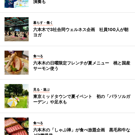
演奏も
暮らす・働く
六本木で3社合同ウェルネス企画 社員100人が朝
ヨガ
食べる
六本木の日曜限定フレンチが夏メニュー 桃と国産
サーモン使う
見る・遊ぶ
東京ミッドタウンで夏イベント 初の「パラソルガ
ーデン」や足水も
食べる
六本木の「しゃぶ禅」が食べ放題企画 黒毛和牛な