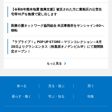
【令和8年熊本地震 復興支援】被災された方に豊島区の公営住
宅等10戸を無償で貸し出します
医療介護ネットワーク協同組合 本店事務所をサンシャイン60へ
移転
『ラブライブ！』POP UP STORE～マリンコレクション～8月
28日よりグランエンタス（秋葉原オノデンビル1F）にて期間限
定オープン！
もっと見る
食べる
見る・遊ぶ
買う
暮らす・働く
学ぶ・知る
特集