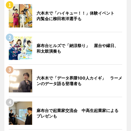
六本木で「ハイキュー！！」体験イベント
内覧会に柳田将洋選手も
麻布台ヒルズで「納涼祭り」 屋台や縁日、
和太鼓演奏も
六本木で「データ界隈100人カイギ」 ラーメ
ンのデータ語る登壇者も
麻布台で起業家交流会 中高生起業家による
プレゼンも