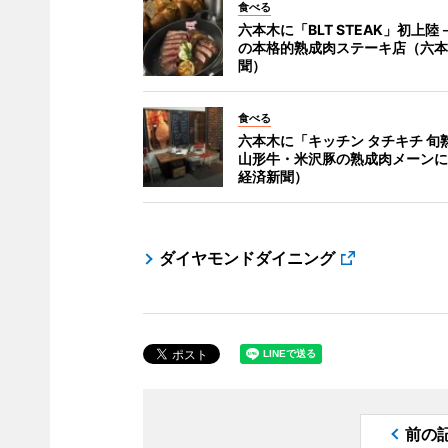
食べる
六本木に「BLT STEAK」初上陸
の本格的熟成肉ステーキ店（六本
聞）
食べる
六本木に「キッチン タチキチ 旬
山形牛・米沢豚の熟成肉メーンに
経済新聞）
ダイヤモンドダイニング
前の