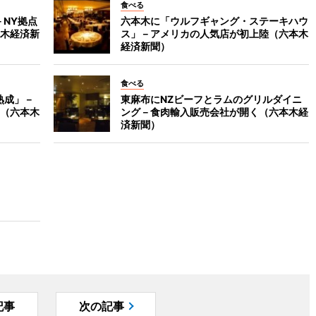
食べる
－NY拠点
六本木に「ウルフギャング・ステーキハウ
木経済新
ス」－アメリカの人気店が初上陸（六本木
経済新聞）
食べる
熟成」－
東麻布にNZビーフとラムのグリルダイニ
（六本木
ング－食肉輸入販売会社が開く（六本木経
済新聞）
記事
次の記事