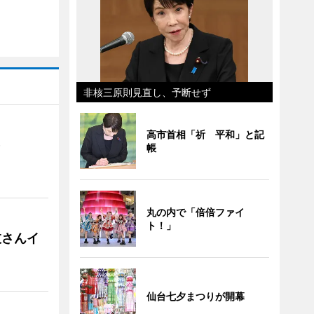
非核三原則見直し、予断せず
高市首相「祈 平和」と記
）
帳
丸の内で「倍倍ファイ
ト！」
枝さんイ
仙台七夕まつりが開幕