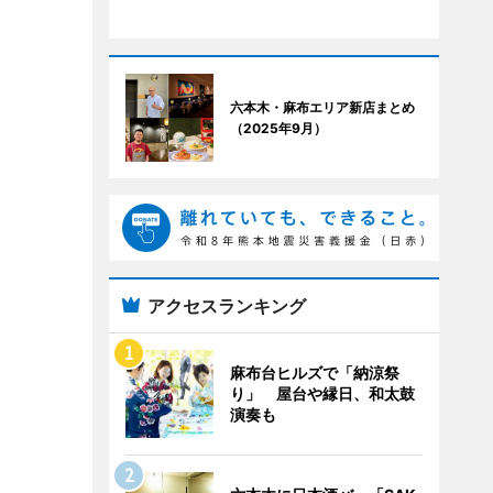
六本木・麻布エリア新店まとめ
（2025年9月）
アクセスランキング
麻布台ヒルズで「納涼祭
り」 屋台や縁日、和太鼓
演奏も