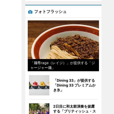
フォトフラッシュ
「麺尊rage（レイジ）」が提供する「ジ
ャージャー麺」
「Dining 33」が提供する
「Dining 33 プレミアムか
き氷」
2日目に和太鼓演奏を披露
する「ブリティッシュ・ス