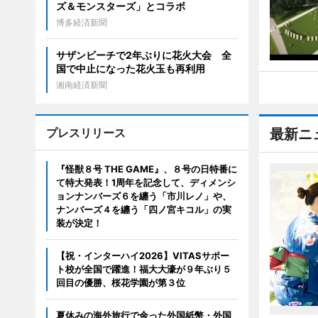
ズ＆モンスターズ」とコラボ
博多経済新聞
サザンビーチで2年ぶりに花火大会 全
国で中止になった花火玉も再利用
湘南経済新聞
プレスリリース
最新ニ
『怪獣８号 THE GAME』、８号の日特番に
て特大発表！1周年を記念して、ディメンシ
ョンナンバーズ６を纏う「市川レノ」や、
ナンバーズ４を纏う「四ノ宮キコル」の実
装が決定！
【祝・インターハイ2026】VITASサポー
ト校が全国で躍進！福大大濠が９年ぶり５
回目の優勝、桜花学園が第３位
夏休みの海外旅行で余った外国紙幣・外国