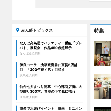
みん経トピックス
特集
なんば高島屋でバラエティー番組「プレ
バト」展覧会 作品450点超展示
なんば経済新聞
伊良コーラ、浅草観音前に直営5店舗
目 「300年続く店」目指す
浅草経済新聞
仙台七夕まつり開幕 中心部商店街に大
型飾り300本、青空の下で風に揺れ
仙台経済新聞
博多で水遊びイベント 映画「ミニオン