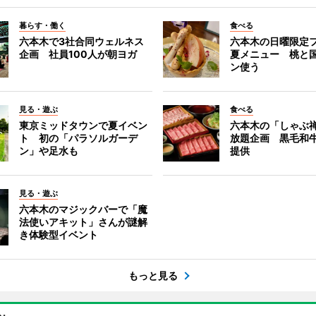
暮らす・働く
食べる
六本木で3社合同ウェルネス
六本木の日曜限定
企画 社員100人が朝ヨガ
夏メニュー 桃と
ン使う
見る・遊ぶ
食べる
東京ミッドタウンで夏イベン
六本木の「しゃぶ
ト 初の「パラソルガーデ
放題企画 黒毛和
ン」や足水も
提供
見る・遊ぶ
六本木のマジックバーで「魔
法使いアキット」さんが謎解
き体験型イベント
もっと見る