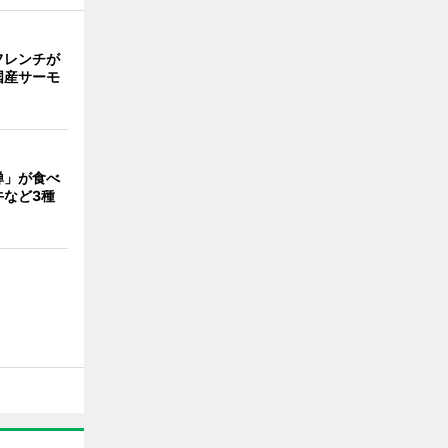
フレンチが
国産サーモ
禅」が食べ
牛など3種