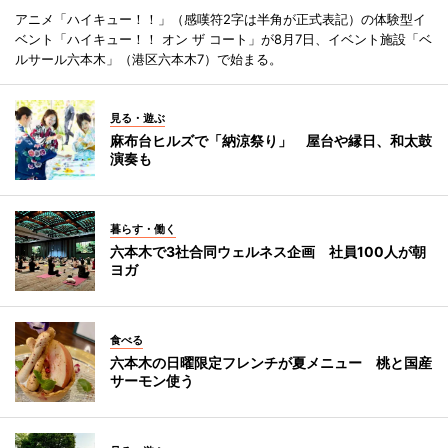
アニメ「ハイキュー！！」（感嘆符2字は半角が正式表記）の体験型イ
ベント「ハイキュー！！ オン ザ コート」が8月7日、イベント施設「ベ
ルサール六本木」（港区六本木7）で始まる。
見る・遊ぶ
麻布台ヒルズで「納涼祭り」 屋台や縁日、和太鼓
演奏も
暮らす・働く
六本木で3社合同ウェルネス企画 社員100人が朝
ヨガ
食べる
六本木の日曜限定フレンチが夏メニュー 桃と国産
サーモン使う