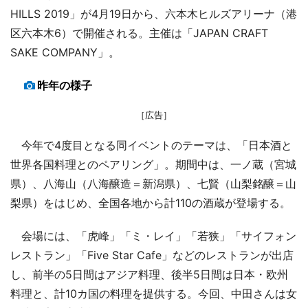
HILLS 2019」が4月19日から、六本木ヒルズアリーナ（港
区六本木6）で開催される。主催は「JAPAN CRAFT
SAKE COMPANY」。
昨年の様子
［広告］
今年で4度目となる同イベントのテーマは、「日本酒と
世界各国料理とのペアリング」。期間中は、一ノ蔵（宮城
県）、八海山（八海醸造＝新潟県）、七賢（山梨銘醸＝山
梨県）をはじめ、全国各地から計110の酒蔵が登場する。
会場には、「虎峰」「ミ・レイ」「若狭」「サイフォン
レストラン」「Five Star Cafe」などのレストランが出店
し、前半の5日間はアジア料理、後半5日間は日本・欧州
料理と、計10カ国の料理を提供する。今回、中田さんは女