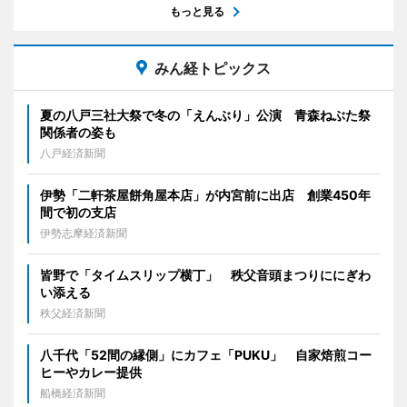
もっと見る
みん経トピックス
夏の八戸三社大祭で冬の「えんぶり」公演 青森ねぶた祭
関係者の姿も
八戸経済新聞
伊勢「二軒茶屋餅角屋本店」が内宮前に出店 創業450年
間で初の支店
伊勢志摩経済新聞
皆野で「タイムスリップ横丁」 秩父音頭まつりににぎわ
い添える
秩父経済新聞
八千代「52間の縁側」にカフェ「PUKU」 自家焙煎コー
ヒーやカレー提供
船橋経済新聞