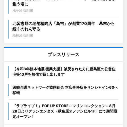
集う場に
浅草経済新聞
北習志野の老舗精肉店「鳥吉」が創業170周年 幕末から
続くのれん守る
船橋経済新聞
プレスリリース
【令和8年熊本地震 復興支援】被災された方に豊島区の公営住
宅等10戸を無償で貸し出します
医療介護ネットワーク協同組合 本店事務所をサンシャイン60へ
移転
『ラブライブ！』POP UP STORE～マリンコレクション～8月
28日よりグランエンタス（秋葉原オノデンビル1F）にて期間限
定オープン！