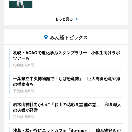
もっと見る
みん経トピックス
札幌・AOAOで進化学ぶスタンプラリー 小学生向けラボ
ツアーも
札幌経済新聞
千葉県立中央博物館で「ちば恐竜博」 巨大肉食恐竜や海
の捕食者も
千葉経済新聞
岩木山神社向かいに「お山の花彩食堂 龍の憩」 和食職人
の夫婦が経営
弘前経済新聞
浅草・松が谷にニットカフェ「ito-mori」 編み物好きが