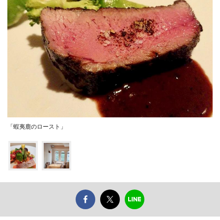
「蝦夷鹿のロースト」