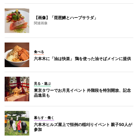
【画像】「琵琶鱒とハーブサラダ」
関連画像
食べる
六本木に「油は快楽」 鶏を使った油そばメインに提供
見る・遊ぶ
東京タワーでお月見イベント 外階段を特別開放、記念
品進呈も
暮らす・働く
六本木ヒルズ屋上で恒例の稲刈りイベント 親子50人が
参加