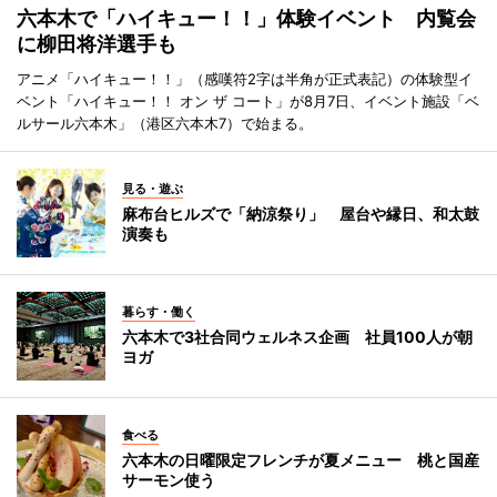
六本木で「ハイキュー！！」体験イベント 内覧会
に柳田将洋選手も
アニメ「ハイキュー！！」（感嘆符2字は半角が正式表記）の体験型イ
ベント「ハイキュー！！ オン ザ コート」が8月7日、イベント施設「ベ
ルサール六本木」（港区六本木7）で始まる。
見る・遊ぶ
麻布台ヒルズで「納涼祭り」 屋台や縁日、和太鼓
演奏も
暮らす・働く
六本木で3社合同ウェルネス企画 社員100人が朝
ヨガ
食べる
六本木の日曜限定フレンチが夏メニュー 桃と国産
サーモン使う