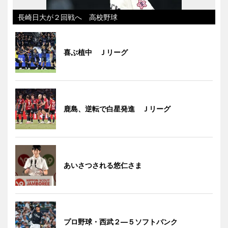
長崎日大が２回戦へ 高校野球
喜ぶ植中 Ｊリーグ
鹿島、逆転で白星発進 Ｊリーグ
あいさつされる悠仁さま
プロ野球・西武２―５ソフトバンク