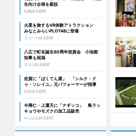
生向け企画を新設
札幌経済新聞
火星を旅するVR体験アトラクション
みなとみらいPLOT48に登場
ヨコハマ経済新聞
八広で町名誕生60周年祝賀会 小池都
知事も祝福
すみだ経済新聞
佐賀に「ばくてん屋」 「シルク・ド
ゥ・ソレイユ」元パフォーマーが指導
佐賀経済新聞
今帰仁・上運天に「ナギッコ」 島ラッ
キョウやモズクの加工品販売
やんばる経済新聞