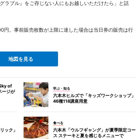
グラブル』をご存じない人にもお越しいただけたら」と話
500円。事前販売枚数が上限に達した場合は当日券の販売は行
地図を見る
y of
学ぶ・知る
のページが
六本木ヒルズで「キッズワークショップ」
46種118講座用意
食べる
リック」
六本木「ウルフギャング」が夏季限定コー
ス ステーキと夏を感じるメニューで