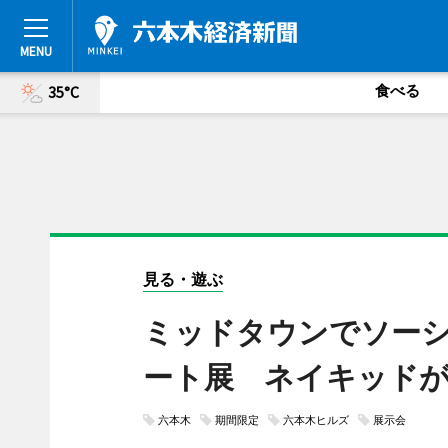
食べる
35°C
見る・遊ぶ
ミッドタウンでソー
ート展 ネイキッド
六本木
期間限定
六本木ヒルズ
展示会