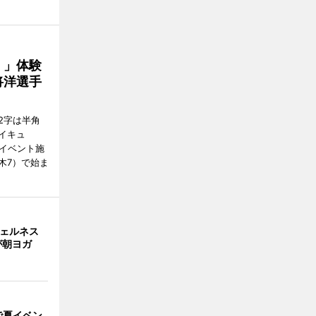
！」体験
将洋選手
2字は半角
イキュ
、イベント施
木7）で始ま
ウェルネス
が朝ヨガ
で夏イベン