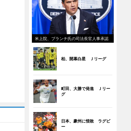
米上院、ブランチ氏の司法長官人事承認
柏、開幕白星 Ｊリーグ
町田、大勝で発進 Ｊリー
グ
日本、豪州に惜敗 ラグビ
ー