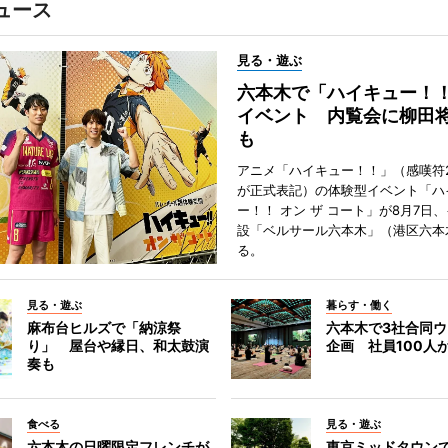
ュース
見る・遊ぶ
六本木で「ハイキュー！
イベント 内覧会に柳田
も
アニメ「ハイキュー！！」（感嘆符
が正式表記）の体験型イベント「ハ
ー！！ オン ザ コート」が8月7日
設「ベルサール六本木」（港区六本
る。
見る・遊ぶ
暮らす・働く
麻布台ヒルズで「納涼祭
六本木で3社合同
り」 屋台や縁日、和太鼓演
企画 社員100人
奏も
食べる
見る・遊ぶ
六本木の日曜限定フレンチが
東京ミッドタウン