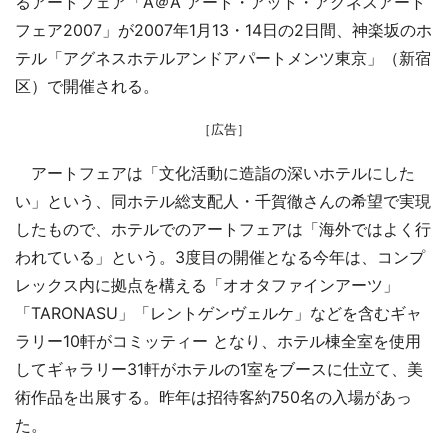
るアートフェア「A＠A アート・アット・アグネスアート
フェア2007」が2007年1月13・14日の2日間、神楽坂のホ
テル「アグネスホテルアンドアパートメンツ東京」（新宿
区）で開催される。
［広告］
アートフェアは「文化活動に造詣の深いホテルにした
い」という、同ホテル総支配人・千賀徹さんの希望で実現
したもので、ホテルでのアートフェアは「海外ではよく行
われている」という。3度目の開催となる今年は、コンプ
レックス内に拠点を構える「オオタファインアーツ」
「TARONASU」「レントゲンヴェルケ」などを含むギャ
ラリー10軒がコミッティー となり、ホテル棟全室を使用
してギャラリー31軒がホテルの1室をブースに仕立て、美
術作品を出展する。昨年は招待客約750名の入場があっ
た。