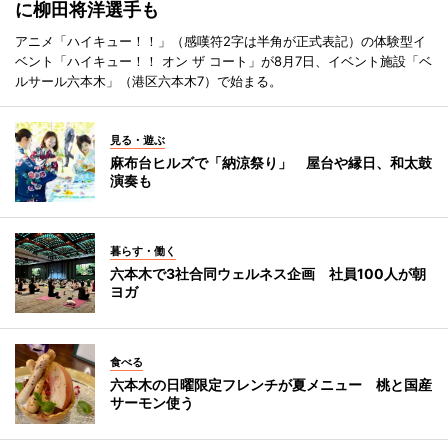
に柳田将洋選手も
アニメ「ハイキュー！！」（感嘆符2字は半角が正式表記）の体験型イ
ベント「ハイキュー！！ オン ザ コート」が8月7日、イベント施設「ベ
ルサール六本木」（港区六本木7）で始まる。
見る・遊ぶ
麻布台ヒルズで「納涼祭り」 屋台や縁日、和太鼓
演奏も
暮らす・働く
六本木で3社合同ウェルネス企画 社員100人が朝
ヨガ
食べる
六本木の日曜限定フレンチが夏メニュー 桃と国産
サーモン使う