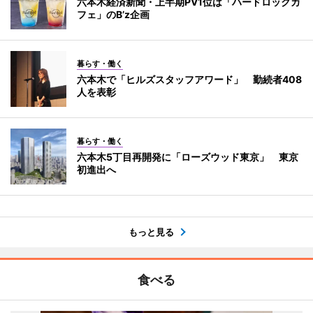
六本木経済新聞・上半期PV1位は「ハードロックカ
フェ」のB’z企画
暮らす・働く
六本木で「ヒルズスタッフアワード」 勤続者408
人を表彰
暮らす・働く
六本木5丁目再開発に「ローズウッド東京」 東京
初進出へ
もっと見る
食べる