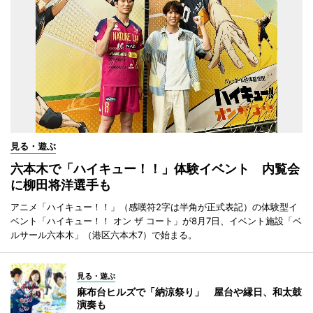
見る・遊ぶ
六本木で「ハイキュー！！」体験イベント 内覧会
に柳田将洋選手も
アニメ「ハイキュー！！」（感嘆符2字は半角が正式表記）の体験型イ
ベント「ハイキュー！！ オン ザ コート」が8月7日、イベント施設「ベ
ルサール六本木」（港区六本木7）で始まる。
見る・遊ぶ
麻布台ヒルズで「納涼祭り」 屋台や縁日、和太鼓
演奏も