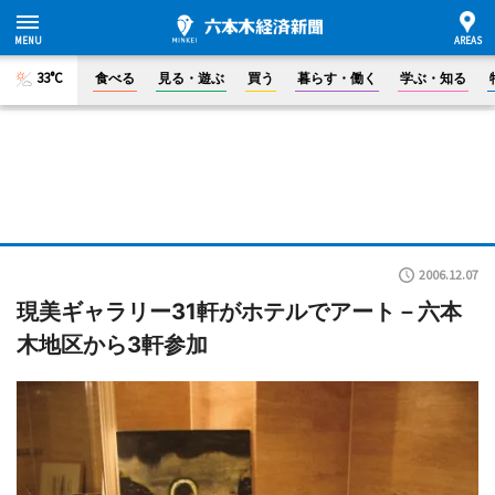
33°C
食べる
見る・遊ぶ
買う
暮らす・働く
学ぶ・知る
2006.12.07
現美ギャラリー31軒がホテルでアート－六本
木地区から3軒参加