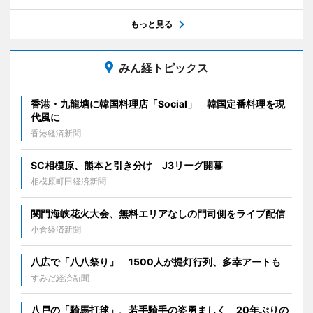
もっと見る
みん経トピックス
香港・九龍塘に韓国料理店「Social」 韓国定番料理を現
代風に
香港経済新聞
SC相模原、熊本と引き分け J3リーグ開幕
相模原町田経済新聞
関門海峡花火大会、無料エリアなしの門司側をライブ配信
小倉経済新聞
八広で「八八祭り」 1500人が提灯行列、多幸アートも
すみだ経済新聞
八戸の「騎馬打毬」、若手騎手の姿勇ましく 20年ぶりの