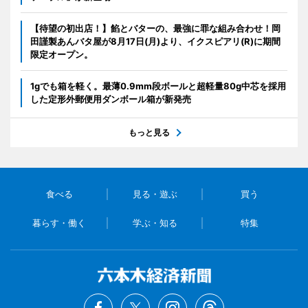
【待望の初出店！】餡とバターの、最強に罪な組み合わせ！岡
田謹製あんバタ屋が8月17日(月)より、イクスピアリ(R)に期間
限定オープン。
1gでも箱を軽く。最薄0.9mm段ボールと超軽量80g中芯を採用
した定形外郵便用ダンボール箱が新発売
もっと見る
食べる
見る・遊ぶ
買う
暮らす・働く
学ぶ・知る
特集