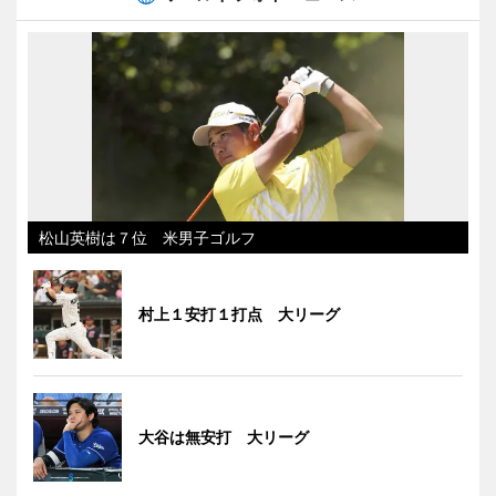
松山英樹は７位 米男子ゴルフ
村上１安打１打点 大リーグ
大谷は無安打 大リーグ