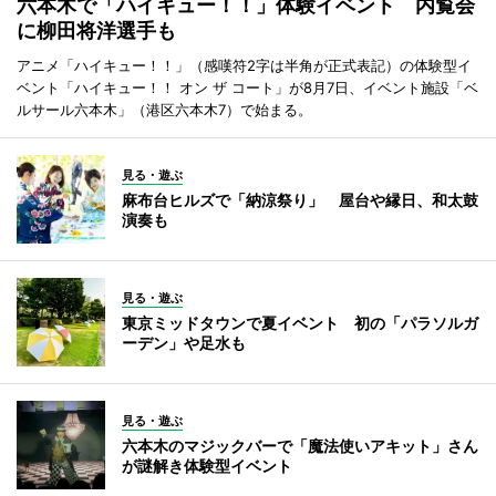
六本木で「ハイキュー！！」体験イベント 内覧会
に柳田将洋選手も
アニメ「ハイキュー！！」（感嘆符2字は半角が正式表記）の体験型イ
ベント「ハイキュー！！ オン ザ コート」が8月7日、イベント施設「ベ
ルサール六本木」（港区六本木7）で始まる。
見る・遊ぶ
麻布台ヒルズで「納涼祭り」 屋台や縁日、和太鼓
演奏も
見る・遊ぶ
東京ミッドタウンで夏イベント 初の「パラソルガ
ーデン」や足水も
見る・遊ぶ
六本木のマジックバーで「魔法使いアキット」さん
が謎解き体験型イベント