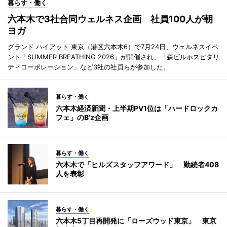
暮らす・働く
六本木で3社合同ウェルネス企画 社員100人が朝
ヨガ
グランド ハイアット 東京（港区六本木6）で7月24日、ウェルネスイベ
ント「SUMMER BREATHING 2026」が開催され、「森ビルホスピタリ
ティコーポレーション」など3社の社員らが参加した。
暮らす・働く
六本木経済新聞・上半期PV1位は「ハードロックカ
フェ」のB’z企画
暮らす・働く
六本木で「ヒルズスタッフアワード」 勤続者408
人を表彰
暮らす・働く
六本木5丁目再開発に「ローズウッド東京」 東京