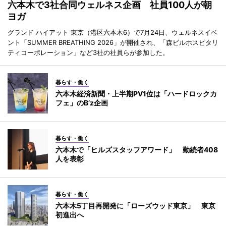
六本木で3社合同ウェルネス企画 社員100人が朝
ヨガ
グランド ハイアット 東京（港区六本木6）で7月24日、ウェルネスイベ
ント「SUMMER BREATHING 2026」が開催され、「森ビルホスピタリ
ティコーポレーション」など3社の社員らが参加した。
暮らす・働く
六本木経済新聞・上半期PV1位は「ハードロックカ
フェ」のB’z企画
暮らす・働く
六本木で「ヒルズスタッフアワード」 勤続者408
人を表彰
暮らす・働く
六本木5丁目再開発に「ローズウッド東京」 東京
初進出へ