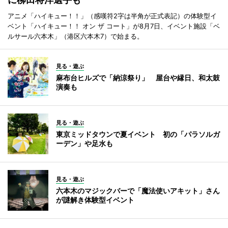
アニメ「ハイキュー！！」（感嘆符2字は半角が正式表記）の体験型イ
ベント「ハイキュー！！ オン ザ コート」が8月7日、イベント施設「ベ
ルサール六本木」（港区六本木7）で始まる。
見る・遊ぶ
麻布台ヒルズで「納涼祭り」 屋台や縁日、和太鼓
演奏も
見る・遊ぶ
東京ミッドタウンで夏イベント 初の「パラソルガ
ーデン」や足水も
見る・遊ぶ
六本木のマジックバーで「魔法使いアキット」さん
が謎解き体験型イベント