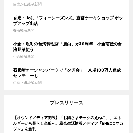
自由が丘経済新聞
香港・ifcに「フォーシーズンズ」直営ケーキショップ ポッ
プアップ出店
香港経済新聞
小倉・魚町の台湾料理店「麗白」が10周年 小倉南産の台
湾野菜使う
小倉経済新聞
石廊崎オーシャンパークで「夕涼会」 来場100万人達成
セレモニーも
伊豆下田経済新聞
プレスリリース
【オウンドメディア開設】『お陽さまテックのえねこ』、エネ
ルギーから暮らし全般へ。総合生活情報メディア「ENECOマガ
ジン」を創刊