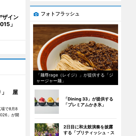
フォトフラッシュ
デザイン
15」
「麺尊rage（レイジ）」が提供する「ジ
ャージャー麺」
り」 屋
「Dining 33」が提供する
「プレミアムかき氷」
場で8月8
026」が開
2日目に和太鼓演奏を披露
する「ブリティッシュ・ス