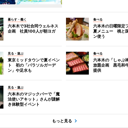
暮らす・働く
食べる
六本木で3社合同ウェルネス
六本木の日曜限定
企画 社員100人が朝ヨガ
夏メニュー 桃と
ン使う
見る・遊ぶ
食べる
東京ミッドタウンで夏イベン
六本木の「しゃぶ
ト 初の「パラソルガーデ
放題企画 黒毛和
ン」や足水も
提供
見る・遊ぶ
六本木のマジックバーで「魔
法使いアキット」さんが謎解
き体験型イベント
もっと見る