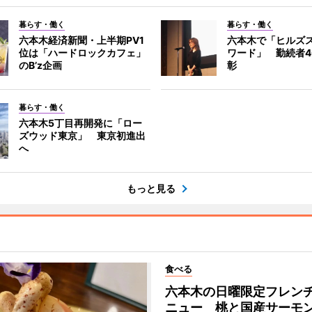
暮らす・働く
暮らす・働く
六本木経済新聞・上半期PV1
六本木で「ヒルズ
位は「ハードロックカフェ」
ワード」 勤続者4
のB’z企画
彰
暮らす・働く
六本木5丁目再開発に「ロー
ズウッド東京」 東京初進出
へ
もっと見る
食べる
六本木の日曜限定フレン
ニュー 桃と国産サーモ