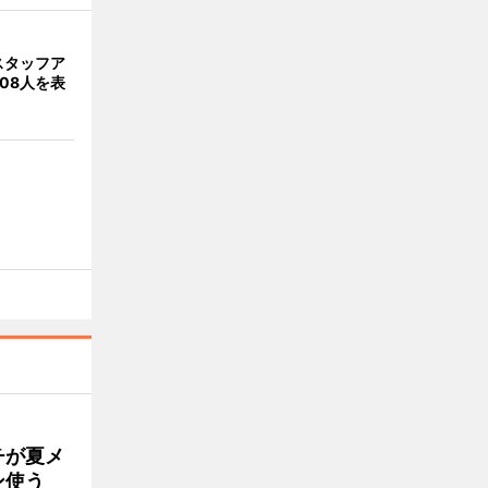
スタッフア
08人を表
チが夏メ
ン使う