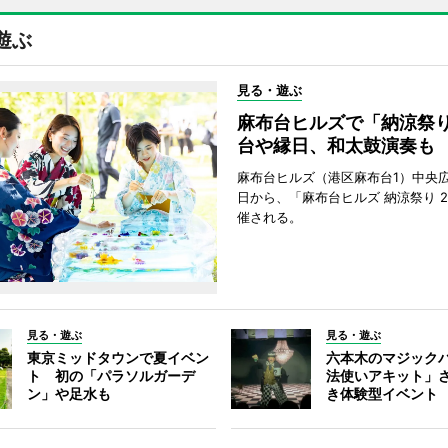
遊ぶ
見る・遊ぶ
麻布台ヒルズで「納涼祭
台や縁日、和太鼓演奏も
麻布台ヒルズ（港区麻布台1）中央広
日から、「麻布台ヒルズ 納涼祭り 2
催される。
見る・遊ぶ
見る・遊ぶ
東京ミッドタウンで夏イベン
六本木のマジック
ト 初の「パラソルガーデ
法使いアキット」
ン」や足水も
き体験型イベント