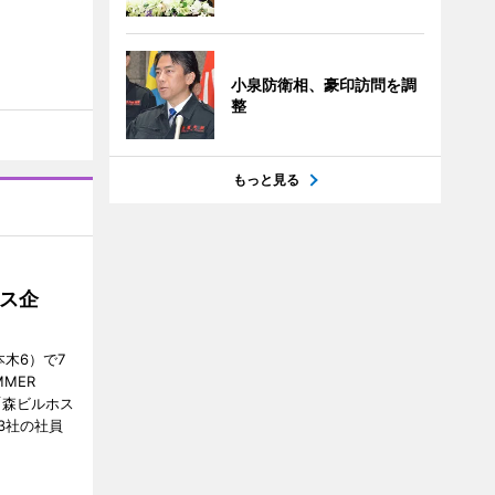
小泉防衛相、豪印訪問を調
整
もっと見る
ス企
木6）で7
MER
、「森ビルホス
3社の社員