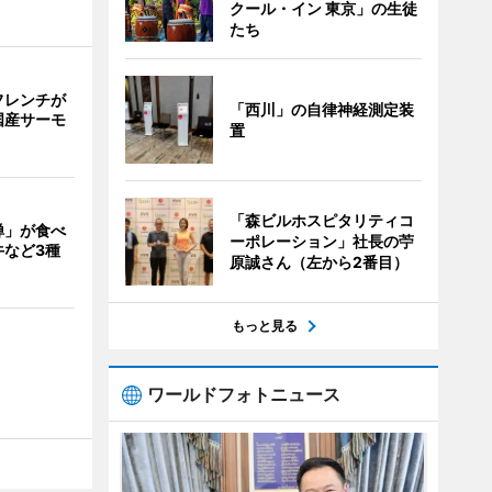
クール・イン 東京」の生徒
たち
フレンチが
「西川」の自律神経測定装
国産サーモ
置
「森ビルホスピタリティコ
禅」が食べ
ーポレーション」社長の苧
牛など3種
原誠さん（左から2番目）
もっと見る
ワールドフォトニュース