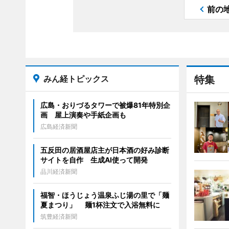
前の
みん経トピックス
特集
広島・おりづるタワーで被爆81年特別企
画 屋上演奏や手紙企画も
広島経済新聞
五反田の居酒屋店主が日本酒の好み診断
サイトを自作 生成AI使って開発
品川経済新聞
福智・ほうじょう温泉ふじ湯の里で「麺
夏まつり」 麺1杯注文で入浴無料に
筑豊経済新聞