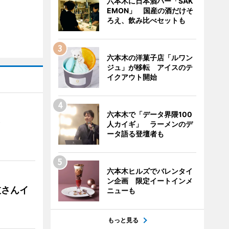
六本木に日本酒バー「SAK
EMON」 国産の酒だけそ
ろえ、飲み比べセットも
六本木の洋菓子店「ルワン
ジュ」が移転 アイスのテ
イクアウト開始
六本木で「データ界隈100
）
人カイギ」 ラーメンのデ
ータ語る登壇者も
六本木ヒルズでバレンタイ
ン企画 限定イートインメ
枝さんイ
ニューも
もっと見る