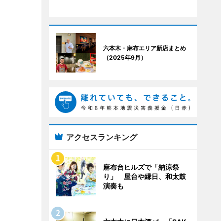
六本木・麻布エリア新店まとめ
（2025年9月）
アクセスランキング
麻布台ヒルズで「納涼祭
り」 屋台や縁日、和太鼓
演奏も