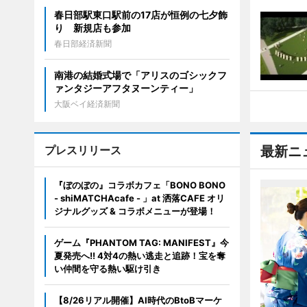
春日部駅東口駅前の17店が恒例の七夕飾
り 新規店も参加
春日部経済新聞
南港の結婚式場で「アリスのゴシックフ
ァンタジーアフタヌーンティー」
大阪ベイ経済新聞
プレスリリース
最新ニ
『ぼのぼの』コラボカフェ「BONO BONO
- shiMATCHAcafe - 」at 洒落CAFE オリ
ジナルグッズ & コラボメニューが登場！
ゲーム『PHANTOM TAG: MANIFEST』今
夏発売へ!! 4対4の熱い逃走と追跡！宝を奪
い仲間を守る熱い駆け引き
【8/26リアル開催】AI時代のBtoBマーケ