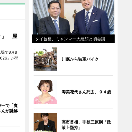
り」 屋
タイ首相、ミャンマー大統領と初会談
場で8月8
026」が開
川底から独軍バイク
寿美花代さん死去、９４歳
バーで「魔
さんが謎解
高市首相、非核三原則「政
策上堅持」