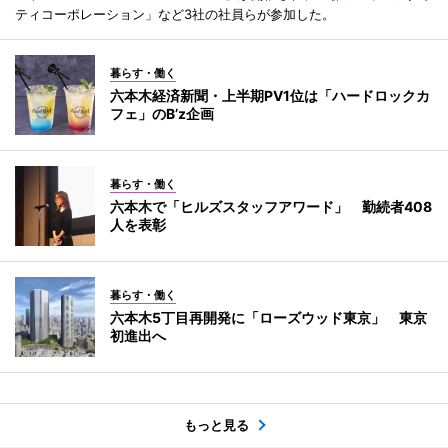
ティコーポレーション」など3社の社員らが参加した。
暮らす・働く
六本木経済新聞・上半期PV1位は「ハードロックカ
フェ」のB’z企画
暮らす・働く
六本木で「ヒルズスタッフアワード」 勤続者408
人を表彰
暮らす・働く
六本木5丁目再開発に「ローズウッド東京」 東京
初進出へ
もっと見る