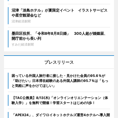
沼津「淡島ホテル」が夏限定イベント イラストサービス
や星空観望会など
沼津経済新聞
墨田区役所、「令和8年8月8日婚」 300人超が婚姻届、
開庁前から長い列
すみだ経済新聞
プレスリリース
困っている外国人旅行者に接した・見かけた会員の95.6％が
「助けたい」日本滞在経験のある外国人講師の95.7％は「もっ
と気軽に声をかけてほしい」
【TAC公務員】8/13(木)「オンラインオリエンテーション（体
験入学）」を無料で開催！学習スタートはじめの1歩！
「APEX24」、ダイワロイネットホテルズ運営4ホテルへ導入開