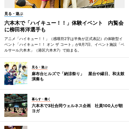
見る・遊ぶ
六本木で「ハイキュー！！」体験イベント 内覧会
に柳田将洋選手も
アニメ「ハイキュー！！」（感嘆符2字は半角が正式表記）の体験型イ
ベント「ハイキュー！！ オン ザ コート」が8月7日、イベント施設「ベ
ルサール六本木」（港区六本木7）で始まる。
見る・遊ぶ
麻布台ヒルズで「納涼祭り」 屋台や縁日、和太鼓
演奏も
暮らす・働く
六本木で3社合同ウェルネス企画 社員100人が朝
ヨガ