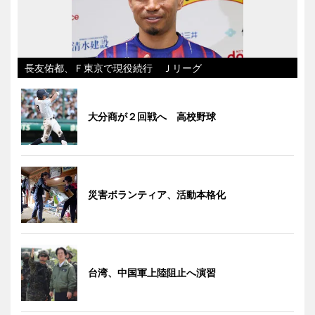
長友佑都、Ｆ東京で現役続行 Ｊリーグ
大分商が２回戦へ 高校野球
災害ボランティア、活動本格化
台湾、中国軍上陸阻止へ演習