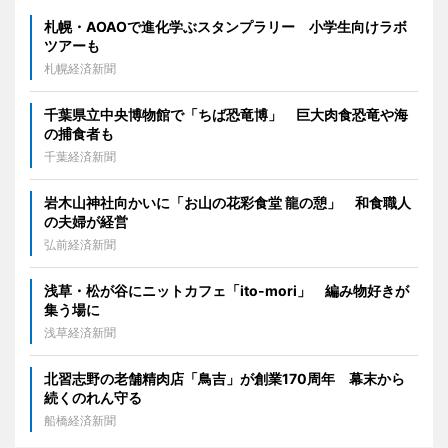
札幌・AOAOで進化学ぶスタンプラリー 小学生向けラボ
ツアーも
札幌経済新聞
千葉県立中央博物館で「ちば恐竜博」 巨大肉食恐竜や海
の捕食者も
千葉経済新聞
岩木山神社向かいに「お山の花彩食堂 龍の憩」 和食職人
の夫婦が経営
弘前経済新聞
浅草・松が谷にニットカフェ「ito-mori」 編み物好きが
集う場に
浅草経済新聞
北習志野の老舗精肉店「鳥吉」が創業170周年 幕末から
続くのれん守る
船橋経済新聞