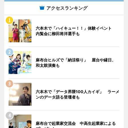
アクセスランキング
六本木で「ハイキュー！！」体験イベント
内覧会に柳田将洋選手も
麻布台ヒルズで「納涼祭り」 屋台や縁日、
和太鼓演奏も
六本木で「データ界隈100人カイギ」 ラーメ
ンのデータ語る登壇者も
麻布台で起業家交流会 中高生起業家による