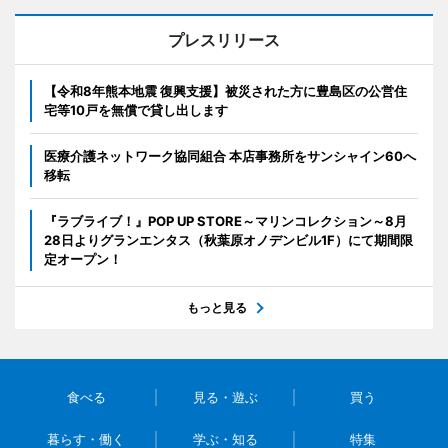
プレスリリース
【令和8年熊本地震 復興支援】被災された方に豊島区の公営住
宅等10戸を無償で貸し出します
医療介護ネットワーク協同組合 本店事務所をサンシャイン60へ
移転
『ラブライブ！』POP UP STORE～マリンコレクション～8月
28日よりグランエンタス（秋葉原オノデンビル1F）にて期間限
定オープン！
もっと見る
食べる
見る・遊ぶ
買う
暮らす・働く
学ぶ・知る
特集