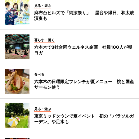
見る・遊ぶ
麻布台ヒルズで「納涼祭り」 屋台や縁日、和太鼓
演奏も
暮らす・働く
六本木で3社合同ウェルネス企画 社員100人が朝
ヨガ
食べる
六本木の日曜限定フレンチが夏メニュー 桃と国産
サーモン使う
見る・遊ぶ
東京ミッドタウンで夏イベント 初の「パラソルガ
ーデン」や足水も