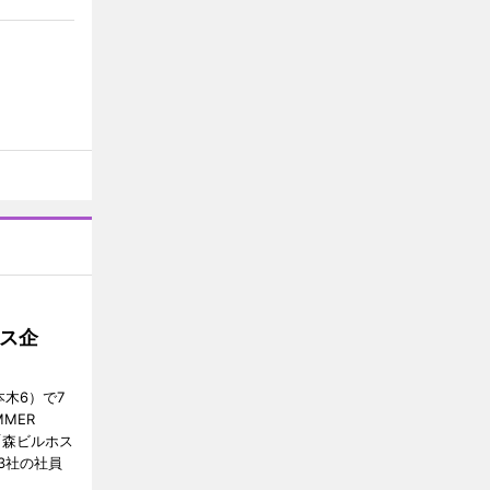
ス企
木6）で7
MER
、「森ビルホス
3社の社員