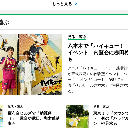
もっと見る
遊ぶ
見る・遊ぶ
六本木で「ハイキュー！
イベント 内覧会に柳田
も
アニメ「ハイキュー！！」（感嘆符
が正式表記）の体験型イベント「ハ
ー！！ オン ザ コート」が8月7日
設「ベルサール六本木」（港区六本
る。
見る・遊ぶ
見る・遊ぶ
麻布台ヒルズで「納涼祭
東京ミッドタウン
り」 屋台や縁日、和太鼓演
ト 初の「パラソ
奏も
ン」や足水も