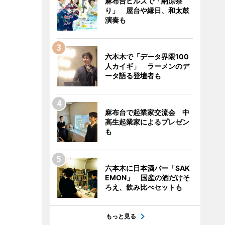
麻布台ヒルズで「納涼祭
り」 屋台や縁日、和太鼓
演奏も
六本木で「データ界隈100
人カイギ」 ラーメンのデ
ータ語る登壇者も
麻布台で起業家交流会 中
高生起業家によるプレゼン
も
六本木に日本酒バー「SAK
EMON」 国産の酒だけそ
ろえ、飲み比べセットも
もっと見る