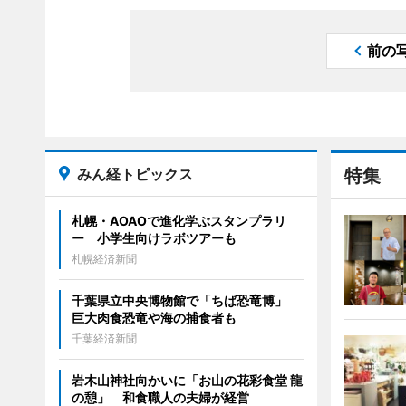
前の
みん経トピックス
特集
札幌・AOAOで進化学ぶスタンプラリ
ー 小学生向けラボツアーも
札幌経済新聞
千葉県立中央博物館で「ちば恐竜博」
巨大肉食恐竜や海の捕食者も
千葉経済新聞
岩木山神社向かいに「お山の花彩食堂 龍
の憩」 和食職人の夫婦が経営