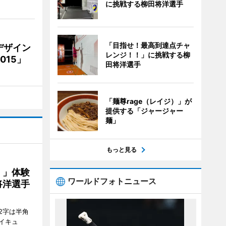
に挑戦する柳田将洋選手
「目指せ！最高到達点チャ
デザイン
レンジ！！」に挑戦する柳
15」
田将洋選手
「麺尊rage（レイジ）」が
提供する「ジャージャー
麺」
もっと見る
！」体験
ワールドフォトニュース
将洋選手
2字は半角
イキュ