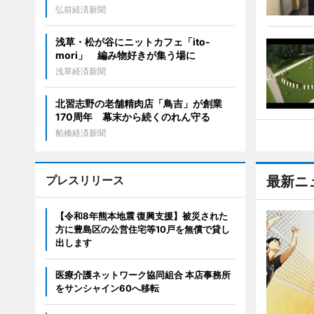
弘前経済新聞
浅草・松が谷にニットカフェ「ito-
mori」 編み物好きが集う場に
浅草経済新聞
北習志野の老舗精肉店「鳥吉」が創業
170周年 幕末から続くのれん守る
船橋経済新聞
プレスリリース
最新ニ
【令和8年熊本地震 復興支援】被災された
方に豊島区の公営住宅等10戸を無償で貸し
出します
医療介護ネットワーク協同組合 本店事務所
をサンシャイン60へ移転