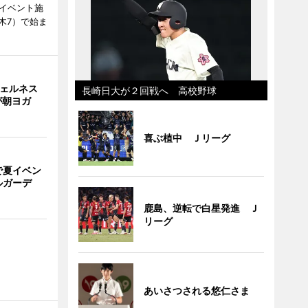
、イベント施
木7）で始ま
ウェルネス
長崎日大が２回戦へ 高校野球
が朝ヨガ
喜ぶ植中 Ｊリーグ
で夏イベン
ルガーデ
鹿島、逆転で白星発進 Ｊ
リーグ
あいさつされる悠仁さま