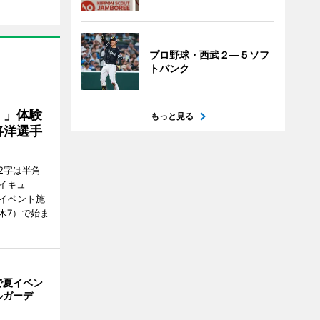
プロ野球・西武２―５ソフ
トバンク
！」体験
もっと見る
将洋選手
2字は半角
イキュ
、イベント施
木7）で始ま
で夏イベン
ルガーデ