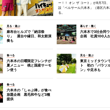
ー！！ オン ザ コート」が8月7日
設「ベルサール六本木」（港区六本
る。
見る・遊ぶ
暮らす・働く
麻布台ヒルズで「納涼祭
六本木で3社合同
り」 屋台や縁日、和太鼓演
企画 社員100人
奏も
食べる
見る・遊ぶ
六本木の日曜限定フレンチが
東京ミッドタウン
夏メニュー 桃と国産サーモ
ト 初の「パラソ
ン使う
ン」や足水も
食べる
六本木の「しゃぶ禅」が食べ
放題企画 黒毛和牛など3種
提供