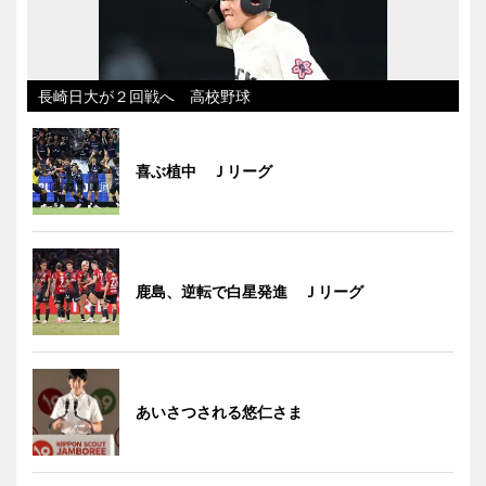
長崎日大が２回戦へ 高校野球
喜ぶ植中 Ｊリーグ
鹿島、逆転で白星発進 Ｊリーグ
あいさつされる悠仁さま