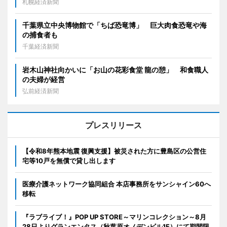
札幌経済新聞
千葉県立中央博物館で「ちば恐竜博」 巨大肉食恐竜や海
の捕食者も
千葉経済新聞
岩木山神社向かいに「お山の花彩食堂 龍の憩」 和食職人
の夫婦が経営
弘前経済新聞
プレスリリース
【令和8年熊本地震 復興支援】被災された方に豊島区の公営住
宅等10戸を無償で貸し出します
医療介護ネットワーク協同組合 本店事務所をサンシャイン60へ
移転
『ラブライブ！』POP UP STORE～マリンコレクション～8月
28日よりグランエンタス（秋葉原オノデンビル1F）にて期間限