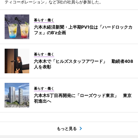
ティコーポレーション」など3社の社員らが参加した。
暮らす・働く
六本木経済新聞・上半期PV1位は「ハードロックカ
フェ」のB’z企画
暮らす・働く
六本木で「ヒルズスタッフアワード」 勤続者408
人を表彰
暮らす・働く
六本木5丁目再開発に「ローズウッド東京」 東京
初進出へ
もっと見る