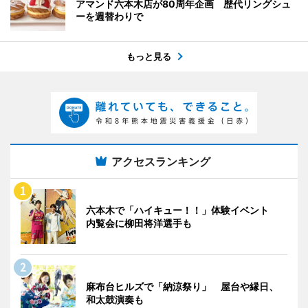
アマンド六本木店が80周年企画 歴代リングシュ
ーを週替わりで
もっと見る
アクセスランキング
六本木で「ハイキュー！！」体験イベント
内覧会に柳田将洋選手も
麻布台ヒルズで「納涼祭り」 屋台や縁日、
和太鼓演奏も