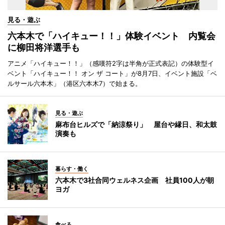
見る・遊ぶ
六本木で「ハイキュー！！」体験イベント 内覧会
に柳田将洋選手も
アニメ「ハイキュー！！」（感嘆符2字は半角が正式表記）の体験型イ
ベント「ハイキュー！！ オン ザ コート」が8月7日、イベント施設「ベ
ルサール六本木」（港区六本木7）で始まる。
見る・遊ぶ
麻布台ヒルズで「納涼祭り」 屋台や縁日、和太鼓
演奏も
暮らす・働く
六本木で3社合同ウェルネス企画 社員100人が朝
ヨガ
食べる