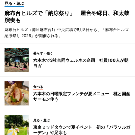
見る・遊ぶ
麻布台ヒルズで「納涼祭り」 屋台や縁日、和太鼓
演奏も
麻布台ヒルズ（港区麻布台1）中央広場で8月8日から、「麻布台ヒルズ
納涼祭り 2026」が開催される。
暮らす・働く
六本木で3社合同ウェルネス企画 社員100人が朝
ヨガ
食べる
六本木の日曜限定フレンチが夏メニュー 桃と国産
サーモン使う
見る・遊ぶ
東京ミッドタウンで夏イベント 初の「パラソルガ
ーデン」や足水も