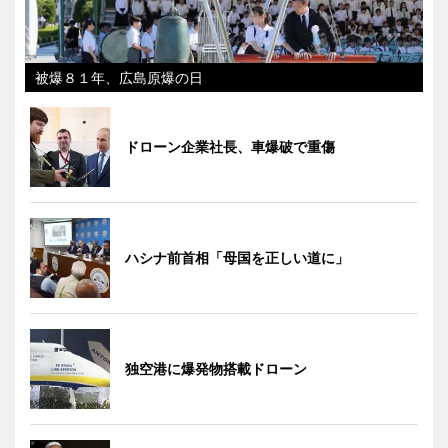
被爆８１年、広島原爆の日
ドローン企業社長、車爆破で重傷
ハシナ前首相「母国を正しい道に」
独空港に爆発物搭載ドローン