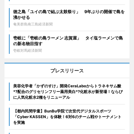
徳之島「ユイの島で結ぶ太鼓祭り」 9年ぶりの開催で島を
沸かせる
奄美群島南三島経済新聞
壱岐に「壱岐の島ラーメン 志賀屋」 タイ塩ラーメンで島
の新名物目指す
壱岐対馬経済新聞
プレスリリース
美容化学者「かずのすけ」開発CeraLaboからトラネキサム酸
*?配合のグリセリンフリー薬用美白*?化粧水が新登場！ならび
に人気化粧水2種をリニューアル
【都内民間学童】BunBu学院で次世代デジタルスポーツ
「Cyber KASSEN」を体験！6対6のチーム戦やトーナメント
を実施