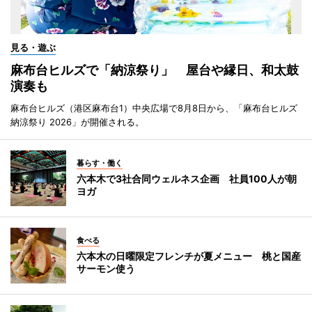
見る・遊ぶ
麻布台ヒルズで「納涼祭り」 屋台や縁日、和太鼓
演奏も
麻布台ヒルズ（港区麻布台1）中央広場で8月8日から、「麻布台ヒルズ
納涼祭り 2026」が開催される。
暮らす・働く
六本木で3社合同ウェルネス企画 社員100人が朝
ヨガ
食べる
六本木の日曜限定フレンチが夏メニュー 桃と国産
サーモン使う