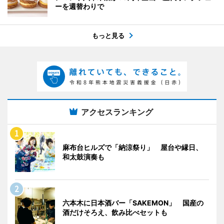
ーを週替わりで
もっと見る
アクセスランキング
麻布台ヒルズで「納涼祭り」 屋台や縁日、
和太鼓演奏も
六本木に日本酒バー「SAKEMON」 国産の
酒だけそろえ、飲み比べセットも