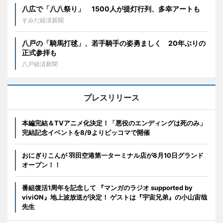
八広で「八八祭り」 1500人が提灯行列、多幸アートも
すみだ経済新聞
八戸の「騎馬打毬」、若手騎手の姿勇ましく 20年ぶりの
正式参拝も
八戸経済新聞
プレスリリース
本編完結＆TVアニメ化決定！「悪役のエンディングは死のみ」
完結記念イベントを8/9よりピッコマで開催
おにぎりこんが 羽田空港第一ターミナル店が8月10日グランド
オープン！！
番組復活1周年を記念して 『マンガのラジオ supported by
viviON』地上波放送が決定！ ゲストは『宇宙兄弟』の小山宙哉
先生