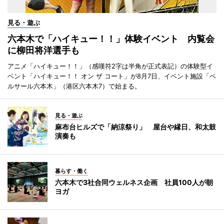
見る・遊ぶ
六本木で「ハイキュー！！」体験イベント 内覧会
に柳田将洋選手も
アニメ「ハイキュー！！」（感嘆符2字は半角が正式表記）の体験型イ
ベント「ハイキュー！！ オン ザ コート」が8月7日、イベント施設「ベ
ルサール六本木」（港区六本木7）で始まる。
見る・遊ぶ
麻布台ヒルズで「納涼祭り」 屋台や縁日、和太鼓
演奏も
暮らす・働く
六本木で3社合同ウェルネス企画 社員100人が朝
ヨガ