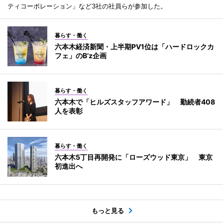
ティコーポレーション」など3社の社員らが参加した。
暮らす・働く
六本木経済新聞・上半期PV1位は「ハードロックカ
フェ」のB’z企画
暮らす・働く
六本木で「ヒルズスタッフアワード」 勤続者408
人を表彰
暮らす・働く
六本木5丁目再開発に「ローズウッド東京」 東京
初進出へ
もっと見る