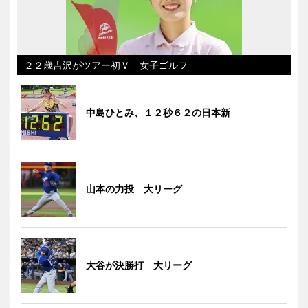
２２歳吉沢がツアー初Ｖ 女子ゴルフ
中島ひとみ、１２秒６２の日本新
山本の力投 大リーグ
大谷が決勝打 大リーグ