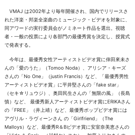
VMAJ は2002年より毎年開催され、国内でリリースさ
れた洋楽・邦楽全楽曲のミュージック・ビデオを対象に、
同アワードの実行委員会がノミネート作品を選出。視聴
者・一般の投票により各部門の最優秀賞を決定し、授賞式
で発表する。
今年は、最優秀女性アーティストビデオ賞に倖田來未さ
んの「愛のうた」（Tomoo Noda）、アリシア・キーズ
さんの「No One」（justin Francis）など、「最優秀男性
アーティストビデオ賞」に平井堅さんの「fake star」
（セキ☆リュウジ）、奥田民生さんの「無限の風」（長島
慎）など、 最優秀新人アーティストビデオ賞にERIKAさん
の「FREE」（井上靖）など、最優秀ポップビデオ賞には
アヴリル・ラヴィーンさん の「Girlfriend」（The
Malloys）など、最優秀R＆Bビデオ賞に安室奈美恵さんの