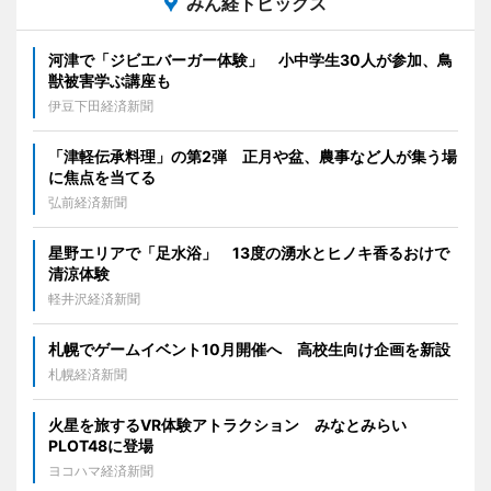
みん経トピックス
河津で「ジビエバーガー体験」 小中学生30人が参加、鳥
獣被害学ぶ講座も
伊豆下田経済新聞
「津軽伝承料理」の第2弾 正月や盆、農事など人が集う場
に焦点を当てる
弘前経済新聞
星野エリアで「足水浴」 13度の湧水とヒノキ香るおけで
清涼体験
軽井沢経済新聞
札幌でゲームイベント10月開催へ 高校生向け企画を新設
札幌経済新聞
火星を旅するVR体験アトラクション みなとみらい
PLOT48に登場
ヨコハマ経済新聞