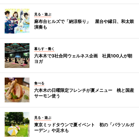
見る・遊ぶ
麻布台ヒルズで「納涼祭り」 屋台や縁日、和太鼓
演奏も
暮らす・働く
六本木で3社合同ウェルネス企画 社員100人が朝
ヨガ
食べる
六本木の日曜限定フレンチが夏メニュー 桃と国産
サーモン使う
見る・遊ぶ
東京ミッドタウンで夏イベント 初の「パラソルガ
ーデン」や足水も