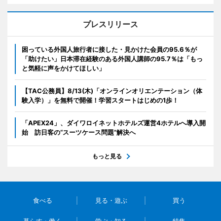
プレスリリース
困っている外国人旅行者に接した・見かけた会員の95.6％が
「助けたい」日本滞在経験のある外国人講師の95.7％は「もっ
と気軽に声をかけてほしい」
【TAC公務員】8/13(木)「オンラインオリエンテーション（体
験入学）」を無料で開催！学習スタートはじめの1歩！
「APEX24」、ダイワロイネットホテルズ運営4ホテルへ導入開
始 訪日客の“スーツケース問題”解決へ
もっと見る
食べる
見る・遊ぶ
買う
暮らす・働く
学ぶ・知る
特集