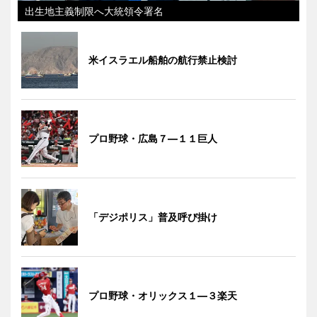
出生地主義制限へ大統領令署名
米イスラエル船舶の航行禁止検討
プロ野球・広島７―１１巨人
「デジポリス」普及呼び掛け
プロ野球・オリックス１―３楽天