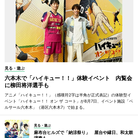
見る・遊ぶ
六本木で「ハイキュー！！」体験イベント 内覧会
に柳田将洋選手も
アニメ「ハイキュー！！」（感嘆符2字は半角が正式表記）の体験型イ
ベント「ハイキュー！！ オン ザ コート」が8月7日、イベント施設「ベ
ルサール六本木」（港区六本木7）で始まる。
見る・遊ぶ
麻布台ヒルズで「納涼祭り」 屋台や縁日、和太鼓
演奏も