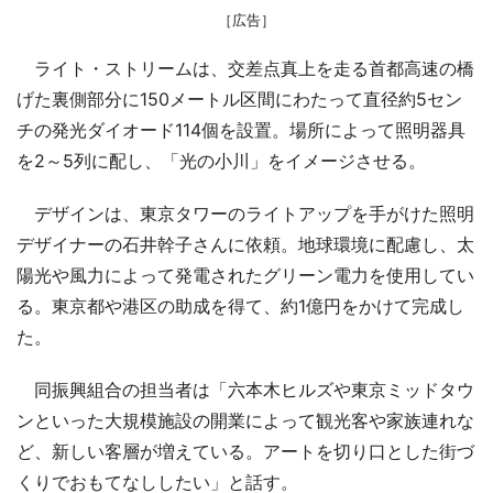
［広告］
ライト・ストリームは、交差点真上を走る首都高速の橋
げた裏側部分に150メートル区間にわたって直径約5セン
チの発光ダイオード114個を設置。場所によって照明器具
を2～5列に配し、「光の小川」をイメージさせる。
デザインは、東京タワーのライトアップを手がけた照明
デザイナーの石井幹子さんに依頼。地球環境に配慮し、太
陽光や風力によって発電されたグリーン電力を使用してい
る。東京都や港区の助成を得て、約1億円をかけて完成し
た。
同振興組合の担当者は「六本木ヒルズや東京ミッドタウ
ンといった大規模施設の開業によって観光客や家族連れな
ど、新しい客層が増えている。アートを切り口とした街づ
くりでおもてなししたい」と話す。