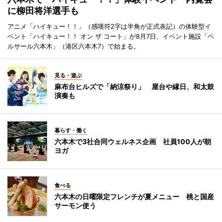
に柳田将洋選手も
アニメ「ハイキュー！！」（感嘆符2字は半角が正式表記）の体験型イ
ベント「ハイキュー！！ オン ザ コート」が8月7日、イベント施設「ベ
ルサール六本木」（港区六本木7）で始まる。
見る・遊ぶ
麻布台ヒルズで「納涼祭り」 屋台や縁日、和太鼓
演奏も
暮らす・働く
六本木で3社合同ウェルネス企画 社員100人が朝
ヨガ
食べる
六本木の日曜限定フレンチが夏メニュー 桃と国産
サーモン使う