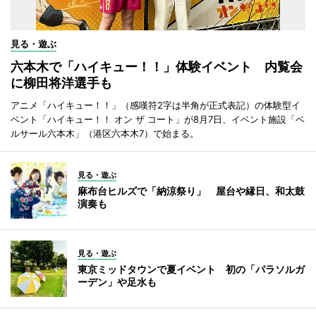
見る・遊ぶ
六本木で「ハイキュー！！」体験イベント 内覧会
に柳田将洋選手も
アニメ「ハイキュー！！」（感嘆符2字は半角が正式表記）の体験型イ
ベント「ハイキュー！！ オン ザ コート」が8月7日、イベント施設「ベ
ルサール六本木」（港区六本木7）で始まる。
見る・遊ぶ
麻布台ヒルズで「納涼祭り」 屋台や縁日、和太鼓
演奏も
見る・遊ぶ
東京ミッドタウンで夏イベント 初の「パラソルガ
ーデン」や足水も