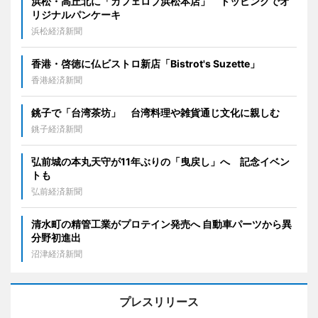
浜松・高丘北に「カフェロブ浜松本店」 トッピングでオ
リジナルパンケーキ
浜松経済新聞
香港・啓徳に仏ビストロ新店「Bistrot's Suzette」
香港経済新聞
銚子で「台湾茶坊」 台湾料理や雑貨通じ文化に親しむ
銚子経済新聞
弘前城の本丸天守が11年ぶりの「曳戻し」へ 記念イベン
トも
弘前経済新聞
清水町の精管工業がプロテイン発売へ 自動車パーツから異
分野初進出
沼津経済新聞
プレスリリース