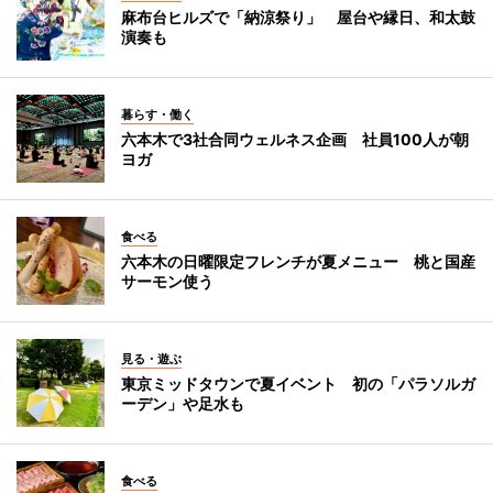
麻布台ヒルズで「納涼祭り」 屋台や縁日、和太鼓
演奏も
暮らす・働く
六本木で3社合同ウェルネス企画 社員100人が朝
ヨガ
食べる
六本木の日曜限定フレンチが夏メニュー 桃と国産
サーモン使う
見る・遊ぶ
東京ミッドタウンで夏イベント 初の「パラソルガ
ーデン」や足水も
食べる