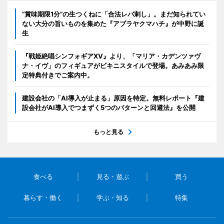
“賞味期限1分”の生つくねに「合法レバ刺し」。まだ知られてい
ない大分の旨いものを集めた『アブラヤクマハチ』が中野に誕
生
『戦姫絶唱シンフォギアXV』より、「マリア・カデンツァヴ
ナ・イヴ」のフィギュアがビキニスタイルで登場。あみあみ限
定特典付きでご案内中。
建設会社の「AI導入が止まる」原因を特定。無料レポート『建
設会社がAI導入でつまずく5つのパターンと回避法』を公開
もっと見る
食べる
見る・遊ぶ
買う
暮らす・働く
学ぶ・知る
特集