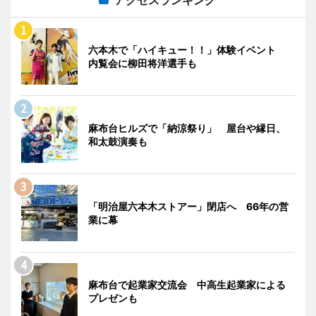
六本木で「ハイキュー！！」体験イベント
内覧会に柳田将洋選手も
麻布台ヒルズで「納涼祭り」 屋台や縁日、
和太鼓演奏も
「明治屋六本木ストアー」閉店へ 66年の営
業に幕
麻布台で起業家交流会 中高生起業家による
プレゼンも