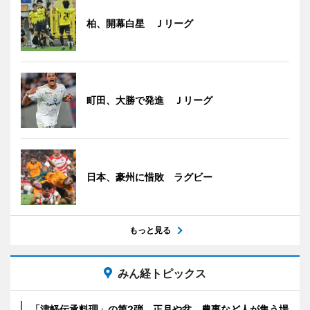
柏、開幕白星 Ｊリーグ
町田、大勝で発進 Ｊリーグ
日本、豪州に惜敗 ラグビー
もっと見る
みん経トピックス
「津軽伝承料理」の第2弾 正月や盆、農事など人が集う場