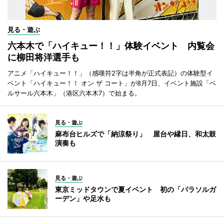
見る・遊ぶ
六本木で「ハイキュー！！」体験イベント 内覧会
に柳田将洋選手も
アニメ「ハイキュー！！」（感嘆符2字は半角が正式表記）の体験型イ
ベント「ハイキュー！！ オン ザ コート」が8月7日、イベント施設「ベ
ルサール六本木」（港区六本木7）で始まる。
見る・遊ぶ
麻布台ヒルズで「納涼祭り」 屋台や縁日、和太鼓
演奏も
見る・遊ぶ
東京ミッドタウンで夏イベント 初の「パラソルガ
ーデン」や足水も