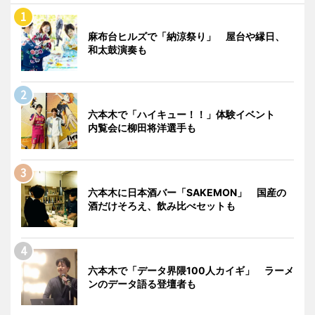
麻布台ヒルズで「納涼祭り」 屋台や縁日、
和太鼓演奏も
六本木で「ハイキュー！！」体験イベント
内覧会に柳田将洋選手も
六本木に日本酒バー「SAKEMON」 国産の
酒だけそろえ、飲み比べセットも
六本木で「データ界隈100人カイギ」 ラーメ
ンのデータ語る登壇者も