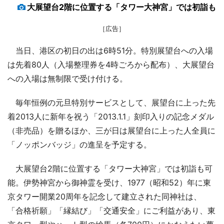
大展望台2階に位置する「タワー大神宮」では初詣も
［広告］
当日、港区の初日の出は6時51分。特別展望台への入場
は先着80人（入場整理券を4時ごろから配布）、大展望台
への入場は無制限で受け付ける。
毎年恒例の元旦特別サービスとして、展望台に上った先
着2013人に新年を祝う「2013.1.1」刻印入りの記念メダル
（非売品）を贈るほか、三が日は展望台に上った人全員に
「ノッポンバッジ」の進呈を予定する。
大展望台2階に位置する「タワー大神宮」では初詣も可
能。伊勢神宮から御神霊を受け、1977（昭和52）年に東
京タワー開業20周年を記念して建立された同神社は、
「合格祈願」「縁結び」「交通安全」にご利益があり、東