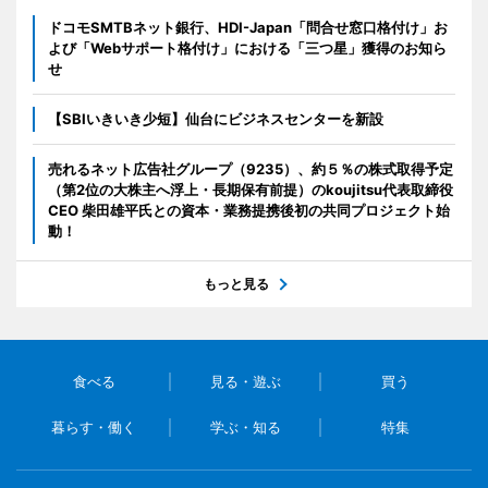
ドコモSMTBネット銀行、HDI-Japan「問合せ窓口格付け」お
よび「Webサポート格付け」における「三つ星」獲得のお知ら
せ
【SBIいきいき少短】仙台にビジネスセンターを新設
売れるネット広告社グループ（9235）、約５％の株式取得予定
（第2位の大株主へ浮上・長期保有前提）のkoujitsu代表取締役
CEO 柴田雄平氏との資本・業務提携後初の共同プロジェクト始
動！
もっと見る
食べる
見る・遊ぶ
買う
暮らす・働く
学ぶ・知る
特集