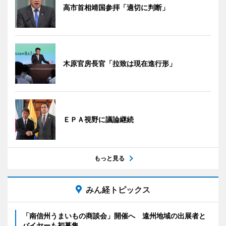
高市首相靖国参拝「適切に判断」
木原官房長官「拉致は現在進行形」
ＥＰＡ視野に議論継続
もっと見る
みん経トピックス
「南信州うまいもの商談会」開催へ 遠州地域の出展者と
バイヤーも初募集