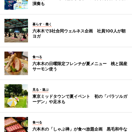
演奏も
暮らす・働く
六本木で3社合同ウェルネス企画 社員100人が朝
ヨガ
食べる
六本木の日曜限定フレンチが夏メニュー 桃と国産
サーモン使う
見る・遊ぶ
東京ミッドタウンで夏イベント 初の「パラソルガ
ーデン」や足水も
食べる
六本木の「しゃぶ禅」が食べ放題企画 黒毛和牛な