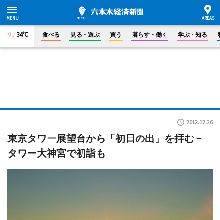
34°C
食べる
見る・遊ぶ
買う
暮らす・働く
学ぶ・知る
2012.12.26
東京タワー展望台から「初日の出」を拝む－
タワー大神宮で初詣も