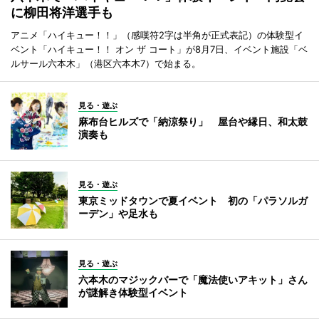
に柳田将洋選手も
アニメ「ハイキュー！！」（感嘆符2字は半角が正式表記）の体験型イ
ベント「ハイキュー！！ オン ザ コート」が8月7日、イベント施設「ベ
ルサール六本木」（港区六本木7）で始まる。
見る・遊ぶ
麻布台ヒルズで「納涼祭り」 屋台や縁日、和太鼓
演奏も
見る・遊ぶ
東京ミッドタウンで夏イベント 初の「パラソルガ
ーデン」や足水も
見る・遊ぶ
六本木のマジックバーで「魔法使いアキット」さん
が謎解き体験型イベント