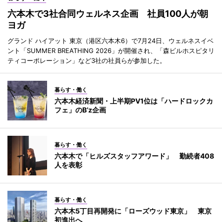
六本木で3社合同ウェルネス企画 社員100人が朝
ヨガ
グランド ハイアット 東京（港区六本木6）で7月24日、ウェルネスイベ
ント「SUMMER BREATHING 2026」が開催され、「森ビルホスピタリ
ティコーポレーション」など3社の社員らが参加した。
暮らす・働く
六本木経済新聞・上半期PV1位は「ハードロックカ
フェ」のB’z企画
暮らす・働く
六本木で「ヒルズスタッフアワード」 勤続者408
人を表彰
暮らす・働く
六本木5丁目再開発に「ローズウッド東京」 東京
初進出へ