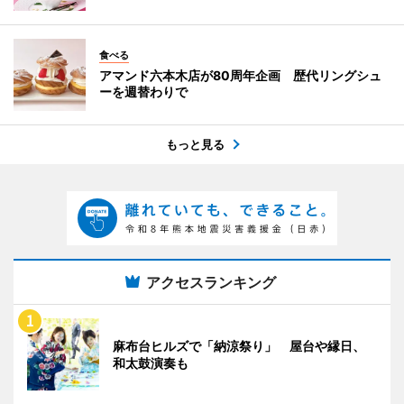
食べる
アマンド六本木店が80周年企画 歴代リングシュ
ーを週替わりで
もっと見る
アクセスランキング
麻布台ヒルズで「納涼祭り」 屋台や縁日、
和太鼓演奏も