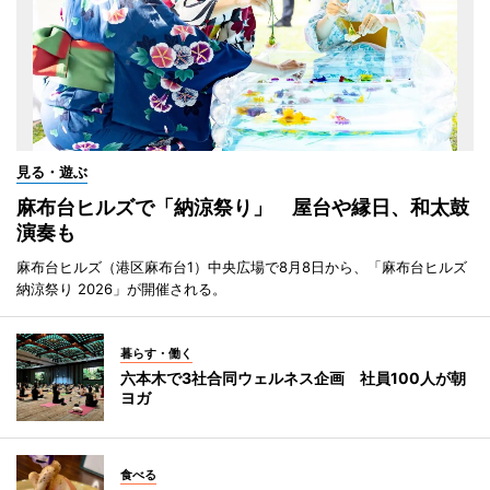
見る・遊ぶ
麻布台ヒルズで「納涼祭り」 屋台や縁日、和太鼓
演奏も
麻布台ヒルズ（港区麻布台1）中央広場で8月8日から、「麻布台ヒルズ
納涼祭り 2026」が開催される。
暮らす・働く
六本木で3社合同ウェルネス企画 社員100人が朝
ヨガ
食べる