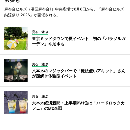
麻布台ヒルズ（港区麻布台1）中央広場で8月8日から、「麻布台ヒルズ
納涼祭り 2026」が開催される。
見る・遊ぶ
東京ミッドタウンで夏イベント 初の「パラソルガ
ーデン」や足水も
見る・遊ぶ
六本木のマジックバーで「魔法使いアキット」さん
が謎解き体験型イベント
見る・遊ぶ
六本木経済新聞・上半期PV1位は「ハードロックカ
フェ」のB’z企画