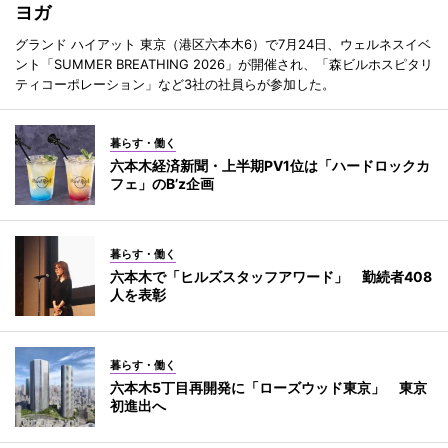
ヨガ
グランド ハイアット 東京（港区六本木6）で7月24日、ウェルネスイベ
ント「SUMMER BREATHING 2026」が開催され、「森ビルホスピタリ
ティコーポレーション」など3社の社員らが参加した。
暮らす・働く
六本木経済新聞・上半期PV1位は「ハードロックカ
フェ」のB’z企画
暮らす・働く
六本木で「ヒルズスタッフアワード」 勤続者408
人を表彰
暮らす・働く
六本木5丁目再開発に「ローズウッド東京」 東京
初進出へ