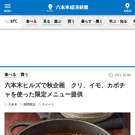
33°C
食べる
見る・遊ぶ
買う
暮らす・働く
学ぶ・知る
食べる
買う
2021.10.08
六本木ヒルズで秋企画 クリ、イモ、カボチ
ャを使った限定メニュー提供
六本木
期間限定
スイーツ