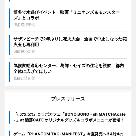
博多で水遊びイベント 映画「ミニオンズ＆モンスター
ズ」とコラボ
博多経済新聞
サザンビーチで2年ぶりに花火大会 全国で中止になった花
火玉も再利用
湘南経済新聞
気候変動適応センター、葛飾・セイズの住宅を視察 都内
全体に広げてほしい
葛飾経済新聞
プレスリリース
『ぼのぼの』コラボカフェ「BONO BONO - shiMATCHAcafe
- 」at 洒落CAFE オリジナルグッズ & コラボメニューが登場！
ゲーム『PHANTOM TAG: MANIFEST』今夏発売へ!! 4対4の