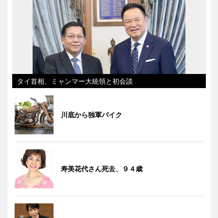
タイ首相、ミャンマー大統領と初会談
川底から独軍バイク
寿美花代さん死去、９４歳