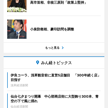
高市首相、非核三原則「政策上堅持」
小泉防衛相、豪印訪問を調整
もっと見る
みん経トピックス
伊良コーラ、浅草観音前に直営5店舗目 「300年続く店」
目指す
浅草経済新聞
仙台七夕まつり開幕 中心部商店街に大型飾り300本、青
空の下で風に揺れ
仙台経済新聞