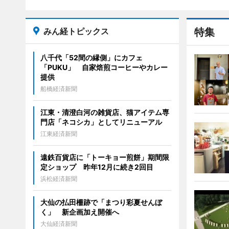
みん経トピックス
特集
八千代「52間の縁側」にカフェ
「PUKU」 自家焙煎コーヒーやカレー
提供
船橋経済新聞
江東・清澄白河の雑貨店、猫アイテム専
門店「ネコシカ」としてリニューアル
江東経済新聞
遠鉄百貨店に「トーキョー煎餅」期間限
定ショップ 昨年12月に続き2回目
浜松経済新聞
大仙の払田柵跡で「まつり彩夏せんぼ
く」 新企画加え開催へ
大仙経済新聞