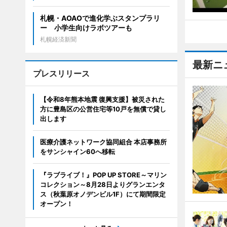
札幌・AOAOで進化学ぶスタンプラリ
ー 小学生向けラボツアーも
札幌経済新聞
最新ニ
プレスリリース
【令和8年熊本地震 復興支援】被災された
方に豊島区の公営住宅等10戸を無償で貸し
出します
医療介護ネットワーク協同組合 本店事務所
をサンシャイン60へ移転
『ラブライブ！』POP UP STORE～マリン
コレクション～8月28日よりグランエンタ
ス（秋葉原オノデンビル1F）にて期間限定
オープン！