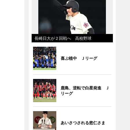
長崎日大が２回戦へ 高校野球
喜ぶ植中 Ｊリーグ
鹿島、逆転で白星発進 Ｊ
リーグ
あいさつされる悠仁さま