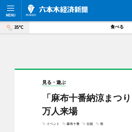
食べる
35°C
見る・遊ぶ
「麻布十番納涼まつり
万人来場
イベント
麻布十番
伝統
祭