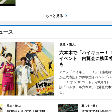
もっと見る
ュース
見る・遊ぶ
六本木で「ハイキュー！
イベント 内覧会に柳田
も
アニメ「ハイキュー！！」（感嘆符
が正式表記）の体験型イベント「ハ
ー！！ オン ザ コート」が8月7日
設「ベルサール六本木」（港区六本
る。
見る・遊ぶ
暮らす・働く
麻布台ヒルズで「納涼祭
六本木で3社合同