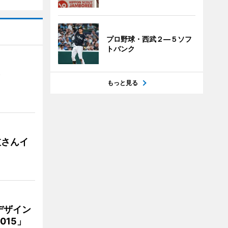
プロ野球・西武２―５ソフ
トバンク
）
もっと見る
枝さんイ
デザイン
15」