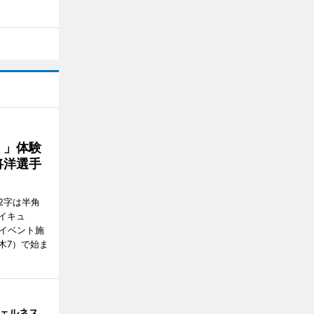
！」体験
将洋選手
2字は半角
イキュ
、イベント施
木7）で始ま
ウェルネス