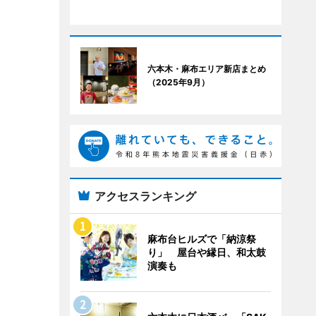
六本木・麻布エリア新店まとめ
（2025年9月）
アクセスランキング
麻布台ヒルズで「納涼祭
り」 屋台や縁日、和太鼓
演奏も