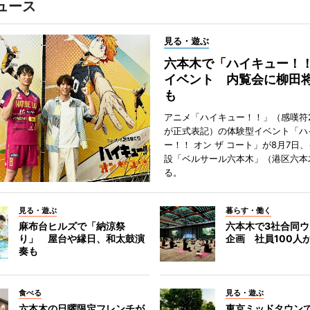
ュース
見る・遊ぶ
六本木で「ハイキュー！
イベント 内覧会に柳田
も
アニメ「ハイキュー！！」（感嘆符
が正式表記）の体験型イベント「ハ
ー！！ オン ザ コート」が8月7日
設「ベルサール六本木」（港区六本
る。
見る・遊ぶ
暮らす・働く
麻布台ヒルズで「納涼祭
六本木で3社合同
り」 屋台や縁日、和太鼓演
企画 社員100人
奏も
食べる
見る・遊ぶ
六本木の日曜限定フレンチが
東京ミッドタウン