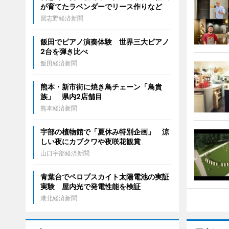
が育てたラベンダーでリース作りなど
習志野経済新聞
飯田でピアノ演奏体験 世界三大ピアノ
2台を弾き比べ
飯田経済新聞
熊本・新市街に焼き鳥チェーン「鳥貴
族」 県内2店舗目
熊本経済新聞
宇部の植物館で「夏休み特別企画」 涼
しい夜にカブクワや夜咲花観賞
山口宇部経済新聞
青葉台でペロブスカイト太陽電池の実証
実験 屋内光で発電性能を検証
港北経済新聞