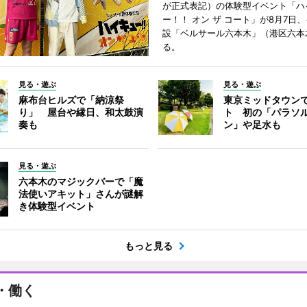
が正式表記）の体験型イベント「ハ
ー！！ オン ザ コート」が8月7日
設「ベルサール六本木」（港区六本
る。
見る・遊ぶ
見る・遊ぶ
麻布台ヒルズで「納涼祭
東京ミッドタウン
り」 屋台や縁日、和太鼓演
ト 初の「パラソ
奏も
ン」や足水も
見る・遊ぶ
六本木のマジックバーで「魔
法使いアキット」さんが謎解
き体験型イベント
もっと見る
・働く