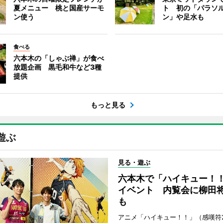
夏メニュー 桃と国産サーモ
ト 初の「パラソ
ン使う
ン」や足水も
食べる
六本木の「しゃぶ禅」が食べ
放題企画 黒毛和牛など3種
提供
もっと見る
遊ぶ
見る・遊ぶ
六本木で「ハイキュー！
イベント 内覧会に柳田
も
アニメ「ハイキュー！！」（感嘆符