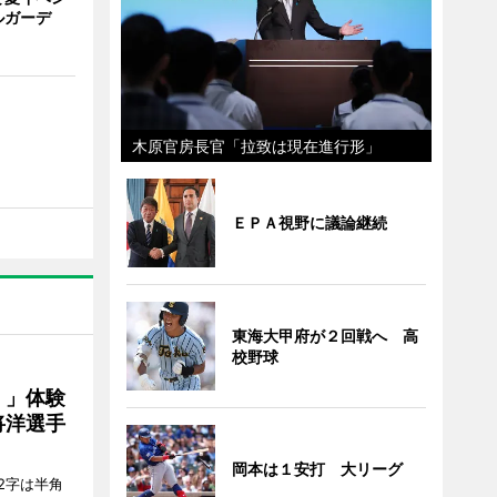
ルガーデ
木原官房長官「拉致は現在進行形」
ＥＰＡ視野に議論継続
東海大甲府が２回戦へ 高
校野球
！」体験
将洋選手
岡本は１安打 大リーグ
2字は半角