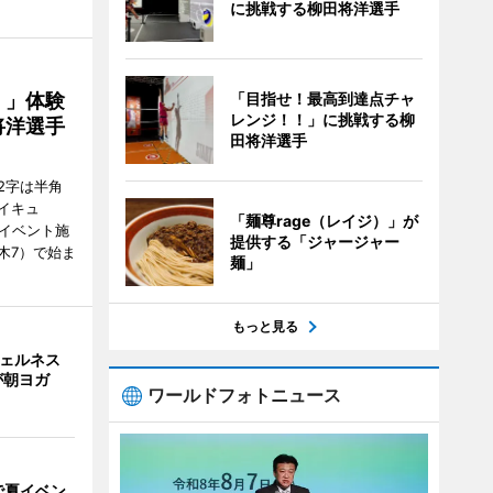
に挑戦する柳田将洋選手
！」体験
「目指せ！最高到達点チャ
レンジ！！」に挑戦する柳
将洋選手
田将洋選手
2字は半角
イキュ
「麺尊rage（レイジ）」が
、イベント施
提供する「ジャージャー
木7）で始ま
麺」
もっと見る
ウェルネス
が朝ヨガ
ワールドフォトニュース
で夏イベン