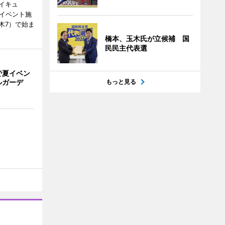
イキュ
、イベント施
木7）で始ま
橋本、玉木氏が立候補 国
民民主代表選
で夏イベン
ルガーデ
もっと見る