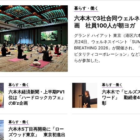
暮らす・働く
六本木で3社合同ウェルネ
画 社員100人が朝ヨガ
グランド ハイアット 東京（港区六本
月24日、ウェルネスイベント「SUM
BREATHING 2026」が開催され
ピタリティコーポレーション」など
らが参加した。
暮らす・働く
暮らす・働く
六本木経済新聞・上半期PV1
六本木で「ヒルズ
位は「ハードロックカフェ」
ワード」 勤続者4
のB’z企画
彰
暮らす・働く
六本木5丁目再開発に「ロー
ズウッド東京」 東京初進出