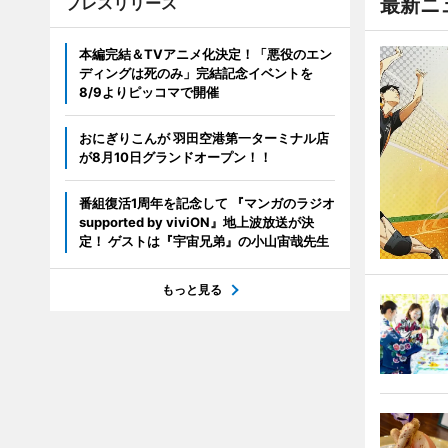
プレスリリース
最新ニ
本編完結＆TVアニメ化決定！「悪役のエン
ディングは死のみ」完結記念イベントを
8/9よりピッコマで開催
おにぎりこんが 羽田空港第一ターミナル店
が8月10日グランドオープン！！
番組復活1周年を記念して 『マンガのラジオ
supported by viviON』地上波放送が決
定！ ゲストは『宇宙兄弟』の小山宙哉先生
もっと見る