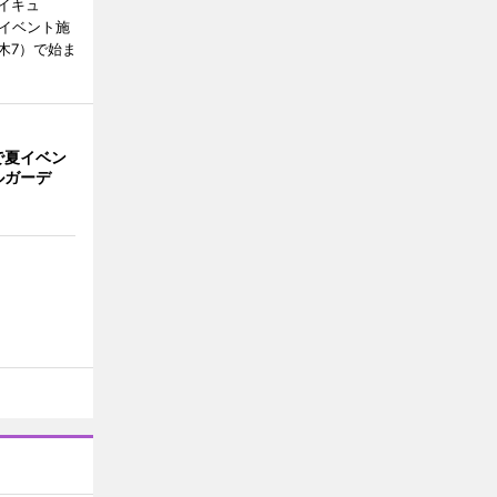
イキュ
、イベント施
木7）で始ま
で夏イベン
ルガーデ