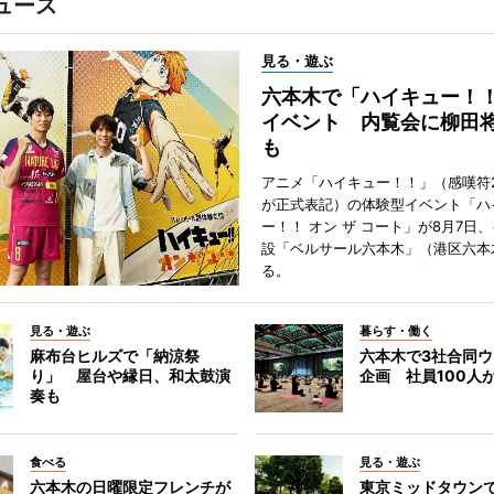
ュース
見る・遊ぶ
六本木で「ハイキュー！
イベント 内覧会に柳田
も
アニメ「ハイキュー！！」（感嘆符
が正式表記）の体験型イベント「ハ
ー！！ オン ザ コート」が8月7日
設「ベルサール六本木」（港区六本
る。
見る・遊ぶ
暮らす・働く
麻布台ヒルズで「納涼祭
六本木で3社合同
り」 屋台や縁日、和太鼓演
企画 社員100人
奏も
食べる
見る・遊ぶ
六本木の日曜限定フレンチが
東京ミッドタウン