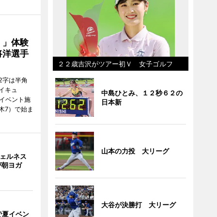
！」体験
将洋選手
２２歳吉沢がツアー初Ｖ 女子ゴルフ
2字は半角
イキュ
中島ひとみ、１２秒６２の
、イベント施
日本新
木7）で始ま
山本の力投 大リーグ
ウェルネス
が朝ヨガ
大谷が決勝打 大リーグ
で夏イベン