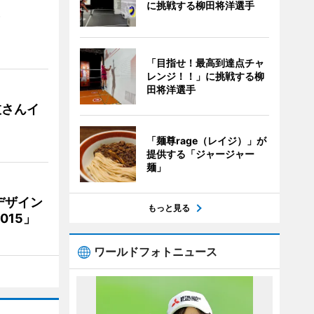
に挑戦する柳田将洋選手
）
「目指せ！最高到達点チャ
レンジ！！」に挑戦する柳
田将洋選手
枝さんイ
「麺尊rage（レイジ）」が
提供する「ジャージャー
麺」
デザイン
もっと見る
15」
ワールドフォトニュース