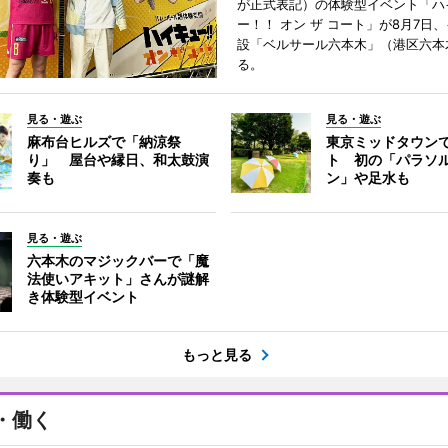
が正式表記）の体験型イベント「ハ
ー！！ オン ザ コート」が8月7日
設「ベルサール六本木」（港区六本
る。
見る・遊ぶ
見る・遊ぶ
麻布台ヒルズで「納涼祭
東京ミッドタウン
り」 屋台や縁日、和太鼓演
ト 初の「パラソ
奏も
ン」や足水も
見る・遊ぶ
六本木のマジックバーで「魔
法使いアキット」さんが謎解
き体験型イベント
もっと見る
・働く