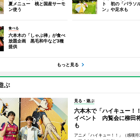
夏メニュー 桃と国産サーモ
ト 初の「パラソ
ン使う
ン」や足水も
食べる
六本木の「しゃぶ禅」が食べ
放題企画 黒毛和牛など3種
提供
もっと見る
遊ぶ
見る・遊ぶ
六本木で「ハイキュー！
イベント 内覧会に柳田
も
アニメ「ハイキュー！！」（感嘆符