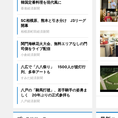
韓国定番料理を現代風に
香港経済新聞
SC相模原、熊本と引き分け J3リーグ
開幕
相模原町田経済新聞
関門海峡花火大会、無料エリアなしの門
司側をライブ配信
小倉経済新聞
八広で「八八祭り」 1500人が提灯行
列、多幸アートも
すみだ経済新聞
八戸の「騎馬打毬」、若手騎手の姿勇ま
しく 20年ぶりの正式参拝も
八戸経済新聞